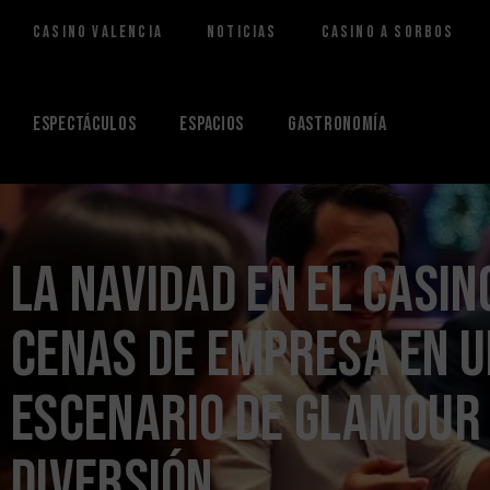
Casino Valencia
Noticias
Casino a Sorbos
Saltar
al
contenido
Espectáculos
Espacios
Gastronomía
La Navidad en el Casin
cenas de empresa en u
escenario de glamour
diversión