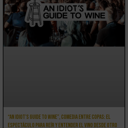
“An Idiot’s Guide to Wine”, comedia entre copas: el
espectáculo para reír y entender el vino desde otro