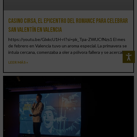
Casino CIRSA, el epicentro del romance para celebrar
San Valentín en Valencia
https://youtu.be/GlxkcU1H-rI?si=pk_Tpa-ZWUCfNzs1 El mes
de febrero en Valencia tuvo un aroma especial. La primavera se
intuía cercana, comenzaba a oler a pólvora fallera y se acercaba
LEER MÁS »