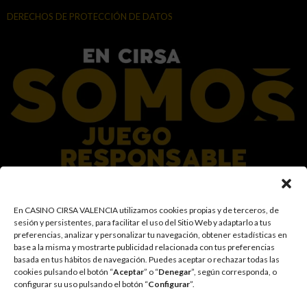
DERECHOS DE PROTECCIÓN DE DATOS
En el Grupo CIRSA promovemos una actitud responsable hacia el juego,
En CASINO CIRSA VALENCIA utilizamos cookies propias y de terceros, de
garantizando un entorno seguro y transparente para nuestros clientes y
sesión y persistentes, para facilitar el uso del Sitio Web y adaptarlo a tus
facilitamos medidas e información para que el juego sea siempre diversión y
preferencias, analizar y personalizar tu navegación, obtener estadísticas en
entretenimiento, sin utilizarse como vía para afrontar problemas económicos
base a la misma y mostrarte publicidad relacionada con tus preferencias
o emocionales. El acceso está prohibido a menores de 18 años y a las
basada en tus hábitos de navegación
.
Puedes aceptar o rechazar todas las
personas con acceso restringido conforme a los registros de prohibición y/o
cookies pulsando el botón “
Aceptar
” o “
Denegar
”, según corresponda, o
autoexclusión que resulten aplicables. También trabajamos para reforzar una
configurar su uso pulsando el botón “
Configurar
”.
cultura de prevención y concienciación sobre los posibles trastornos
asociados al juego, fomentando una participación racional y sensata acorde a