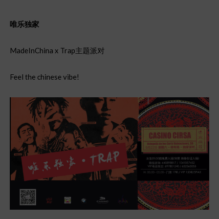
唯
乐独
家
MadeInChina x Trap主题派对
Feel the chinese vibe!