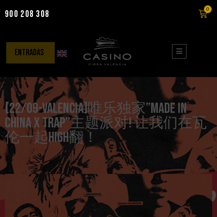
0
900 208 308
Saltar
al
contenido
entradas
[22/09-VALENCIA]唯乐独家”Made In
China x Trap”主题派对! 让我们在瓦
伦一起HIGH翻！