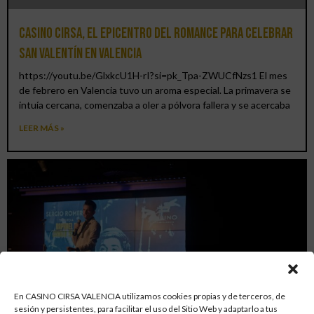
Casino CIRSA, el epicentro del romance para celebrar
San Valentín en Valencia
https://youtu.be/GlxkcU1H-rI?si=pk_Tpa-ZWUCfNzs1 El mes
de febrero en Valencia tuvo un aroma especial. La primavera se
intuía cercana, comenzaba a oler a pólvora fallera y se acercaba
LEER MÁS »
En CASINO CIRSA VALENCIA utilizamos cookies propias y de terceros, de
sesión y persistentes, para facilitar el uso del Sitio Web y adaptarlo a tus