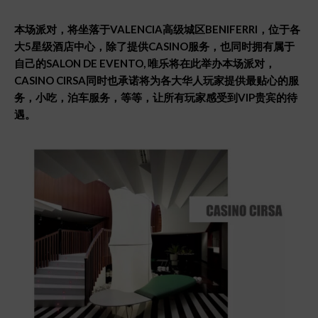
本
场派对，将坐落于VALENCIA
高
级城区BENIFERRI
，位于各
大5
星
级酒店中心，除了提供CASINO
服
务，也同时拥有属于
自己的SALON DE EVENTO,
唯
乐将在此举办本场派对，
CASINO CIRSA
同
时也承诺将为各大华人玩家提供最贴心的服
务，小吃，泊车服务，等等，让所有
玩家感受到VIP
贵宾的待
遇。