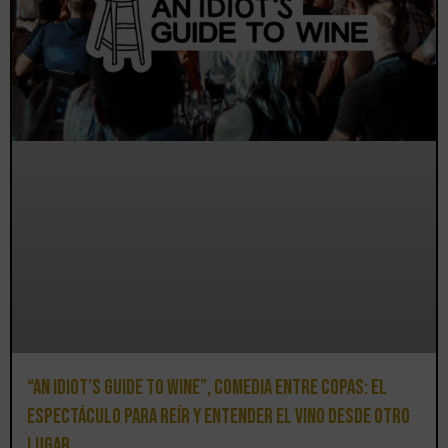
“An Idiot’s Guide to Wine”, comedia entre copas: el
espectáculo para reír y entender el vino desde otro
lugar