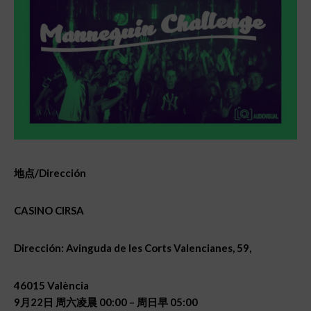
地点
/Dirección
CASINO CIRSA
Dirección: Avinguda de les Corts Valencianes, 59,
46015 València
9
月
22
日
周六凌晨
00:00 –
周日早
05:00