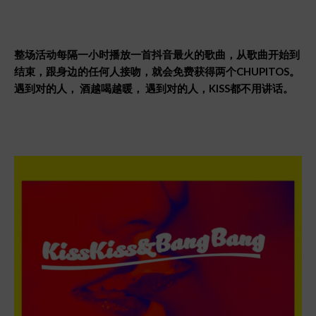
整
场活动每隔一小时播放一首抖音最火的歌曲，从歌曲开始到
结束，跟身边的任何人接吻，就会免费获得两个
CHUPITOS
。
遇到
对的人，
酒越喝越暖，
遇到
对的人，
KISS
都不用
讲话。