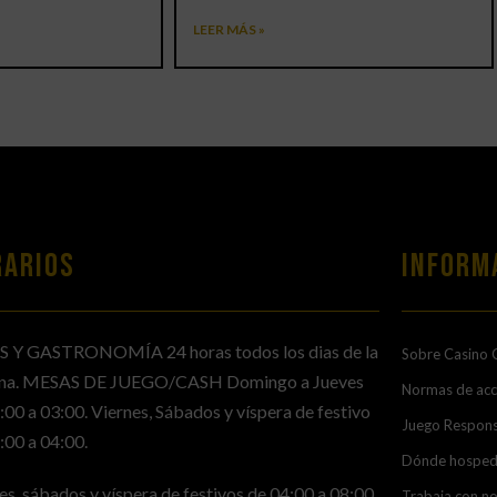
LEER MÁS »
RARIOS
Inform
S Y GASTRONOMÍA 24 horas todos los dias de la
Sobre Casino 
na. MESAS DE JUEGO/CASH Domingo a Jueves
Normas de ac
:00 a 03:00. Viernes, Sábados y víspera de festivo
Juego Respon
:00 a 04:00.
Dónde hosped
es, sábados y víspera de festivos de 04:00 a 08:00
Trabaja con n