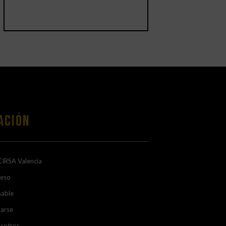
ación
CIRSA Valencia
ceso
sable
arse
osotros