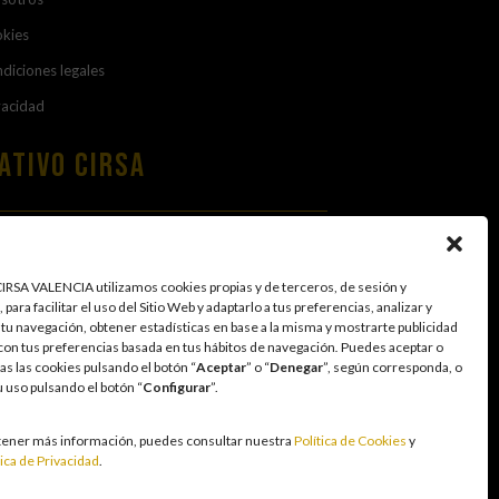
okies
diciones legales
vacidad
ativo Cirsa
EA ÉTICA
 PROTECCIÓN DE DATOS
RSA VALENCIA utilizamos cookies propias y de terceros, de sesión y
 para facilitar el uso del Sitio Web y adaptarlo a tus preferencias, analizar y
 tu navegación, obtener estadísticas en base a la misma y mostrarte publicidad
con tus preferencias basada en tus hábitos de navegación
.
Puedes aceptar o
as las cookies pulsando el botón “
Aceptar
” o “
Denegar
”, según corresponda, o
u uso pulsando el botón “
Configurar
”.
n entorno seguro y transparente para nuestros
tener más información, puedes consultar nuestra
Política de Cookies
y
tretenimiento, sin utilizarse como vía para afrontar
tica de Privacidad
.
 las personas con acceso restringido conforme a los