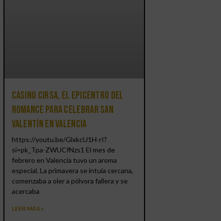
Casino CIRSA, el epicentro del
romance para celebrar San
Valentín en Valencia
https://youtu.be/GlxkcU1H-rI?
si=pk_Tpa-ZWUCfNzs1 El mes de
febrero en Valencia tuvo un aroma
especial. La primavera se intuía cercana,
comenzaba a oler a pólvora fallera y se
acercaba
LEER MÁS »