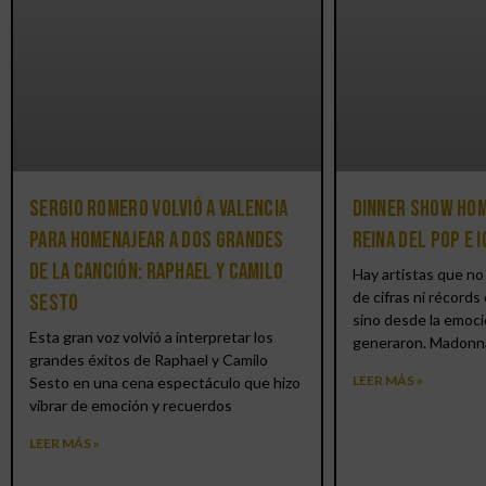
Sergio Romero volvió a Valencia
Dinner Show hom
para homenajear a dos grandes
reina del pop e 
de la canción: Raphael y Camilo
Hay artistas que no 
de cifras ni récords 
Sesto
sino desde la emoci
Esta gran voz volvió a interpretar los
generaron. Madonn
grandes éxitos de Raphael y Camilo
LEER MÁS »
Sesto en una cena espectáculo que hizo
vibrar de emoción y recuerdos
LEER MÁS »