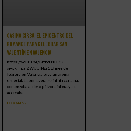
Casino CIRSA, el epicentro del
romance para celebrar San
Valentín en Valencia
https://youtu.be/GlxkcU1H-rI?
si=pk_Tpa-ZWUCfNzs1 El mes de
febrero en Valencia tuvo un aroma
especial. La primavera se intuía cercana,
comenzaba a oler a pólvora fallera y se
acercaba
LEER MÁS »