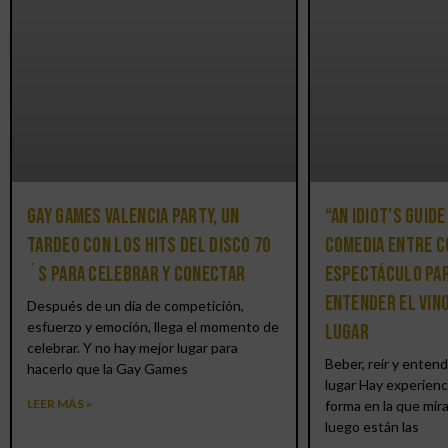
Gay Games Valencia Party, un
“An Idiot’s Guide
tardeo con los hits del DISCO 70
comedia entre c
´S para celebrar y conectar
espectáculo par
entender el vin
Después de un día de competición,
esfuerzo y emoción, llega el momento de
lugar
celebrar. Y no hay mejor lugar para
Beber, reír y entend
hacerlo que la Gay Games
lugar Hay experienc
LEER MÁS »
forma en la que mir
luego están las