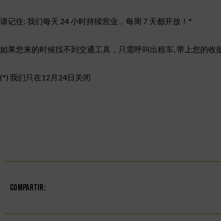
请记住: 我们每天 24 小时持续营业，每周 7 天都开放！*
如果您来的时候找不到交通工具，只需呼叫出租车, 带上您的
(*) 我们只在12月24日关闭
Compartir: