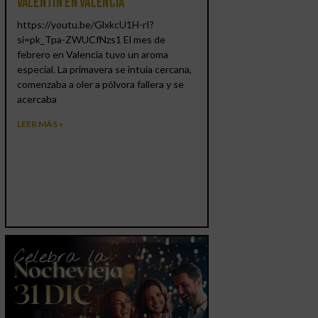
Valentín en Valencia
https://youtu.be/GlxkcU1H-rI?
si=pk_Tpa-ZWUCfNzs1 El mes de
febrero en Valencia tuvo un aroma
especial. La primavera se intuía cercana,
comenzaba a oler a pólvora fallera y se
acercaba
LEER MÁS »