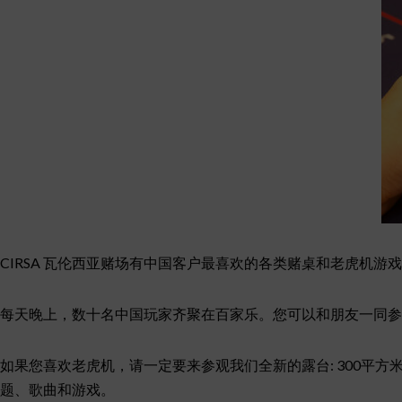
CIRSA 瓦伦西亚赌场有中国客户最喜欢的各类赌桌和老虎机游
每天晚上，数十名中国玩家齐聚在百家乐。您可以和朋友一同参加
如果您喜欢老虎机，请一定要来参观我们全新的露台: 300平
题、歌曲和游戏。