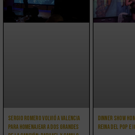
Sergio Romero volvió a Valencia
Dinner Show hom
para homenajear a dos grandes
reina del pop e 