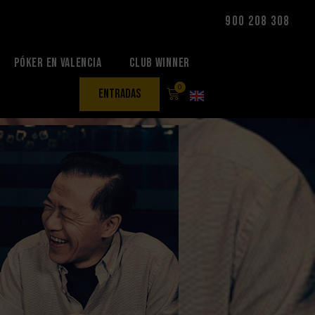
900 208 308
Póker en Valencia
Club Winner
0
entradas