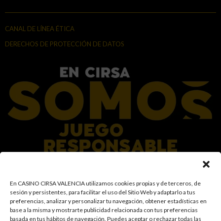
CANAL DE LÍNEA ÉTICA
DERECHOS DE PROTECCIÓN DE DATOS
En el Grupo CIRSA promovemos una actitud responsable hacia el juego,
En CASINO CIRSA VALENCIA utilizamos cookies propias y de terceros, de
garantizando un entorno seguro y transparente para nuestros clientes y
sesión y persistentes, para facilitar el uso del Sitio Web y adaptarlo a tus
facilitamos medidas e información para que el juego sea siempre diversión y
preferencias, analizar y personalizar tu navegación, obtener estadísticas en
entretenimiento, sin utilizarse como vía para afrontar problemas económicos
base a la misma y mostrarte publicidad relacionada con tus preferencias
o emocionales. El acceso está prohibido a menores de 18 años y a las
basada en tus hábitos de navegación
.
Puedes aceptar o rechazar todas las