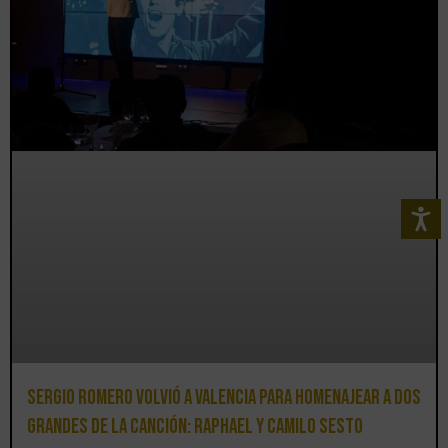
Sergio Romero volvió a Valencia para homenajear a dos
grandes de la canción: Raphael y Camilo Sesto