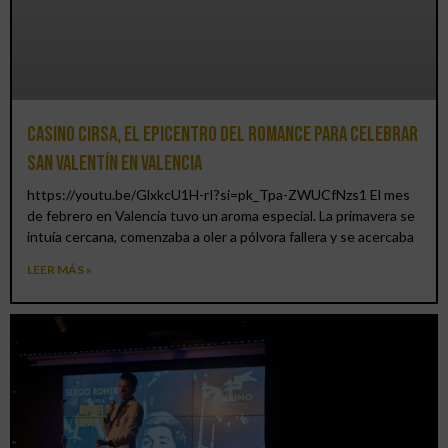
Casino CIRSA, el epicentro del romance para celebrar
San Valentín en Valencia
https://youtu.be/GlxkcU1H-rI?si=pk_Tpa-ZWUCfNzs1 El mes
de febrero en Valencia tuvo un aroma especial. La primavera se
intuía cercana, comenzaba a oler a pólvora fallera y se acercaba
LEER MÁS »