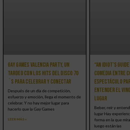
Gay Games Valencia Party, un
“An Idiot’s Guide
tardeo con los hits del DISCO 70
comedia entre c
´S para celebrar y conectar
espectáculo par
entender el vin
Después de un día de competición,
esfuerzo y emoción, llega el momento de
lugar
celebrar. Y no hay mejor lugar para
Beber, reír y entend
hacerlo que la Gay Games
lugar Hay experienc
LEER MÁS »
forma en la que mir
luego están las