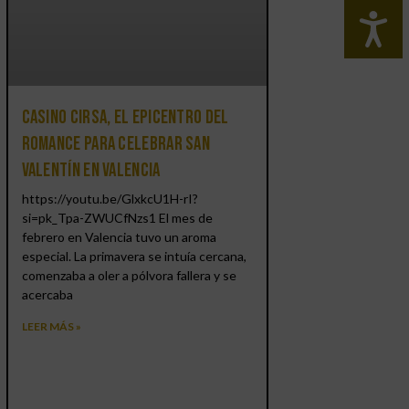
Casino CIRSA, el epicentro del
romance para celebrar San
Valentín en Valencia
https://youtu.be/GlxkcU1H-rI?
si=pk_Tpa-ZWUCfNzs1 El mes de
febrero en Valencia tuvo un aroma
especial. La primavera se intuía cercana,
comenzaba a oler a pólvora fallera y se
acercaba
LEER MÁS »