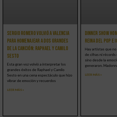
Sergio Romero volvió a Valencia
Dinner Show hom
para homenajear a dos grandes
reina del pop e 
de la canción: Raphael y Camilo
Hay artistas que no 
de cifras ni récords 
Sesto
sino desde la emoci
Esta gran voz volvió a interpretar los
generaron. Madonn
grandes éxitos de Raphael y Camilo
LEER MÁS »
Sesto en una cena espectáculo que hizo
vibrar de emoción y recuerdos
LEER MÁS »