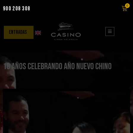
0
900 208 308
Saltar
al
contenido
entradas
10 años celebrando año nuevo chino