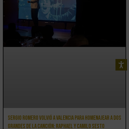
Sergio Romero volvió a Valencia para homenajear a dos
grandes de la canción: Raphael y Camilo Sesto