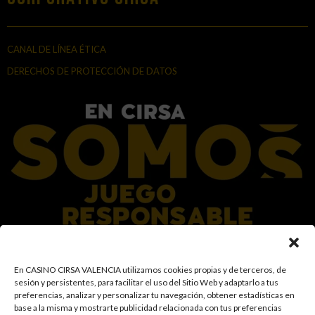
CANAL DE LÍNEA ÉTICA
DERECHOS DE PROTECCIÓN DE DATOS
En el Grupo CIRSA promovemos una actitud responsable hacia el juego,
En CASINO CIRSA VALENCIA utilizamos cookies propias y de terceros, de
garantizando un entorno seguro y transparente para nuestros clientes y
sesión y persistentes, para facilitar el uso del Sitio Web y adaptarlo a tus
facilitamos medidas e información para que el juego sea siempre diversión y
preferencias, analizar y personalizar tu navegación, obtener estadísticas en
entretenimiento, sin utilizarse como vía para afrontar problemas económicos
base a la misma y mostrarte publicidad relacionada con tus preferencias
o emocionales. El acceso está prohibido a menores de 18 años y a las