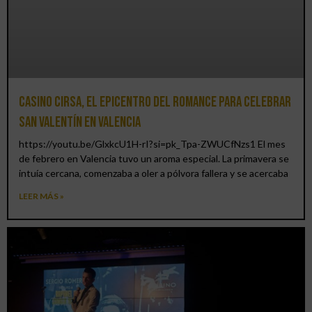
Casino CIRSA, el epicentro del romance para celebrar
San Valentín en Valencia
https://youtu.be/GlxkcU1H-rI?si=pk_Tpa-ZWUCfNzs1 El mes
de febrero en Valencia tuvo un aroma especial. La primavera se
intuía cercana, comenzaba a oler a pólvora fallera y se acercaba
LEER MÁS »