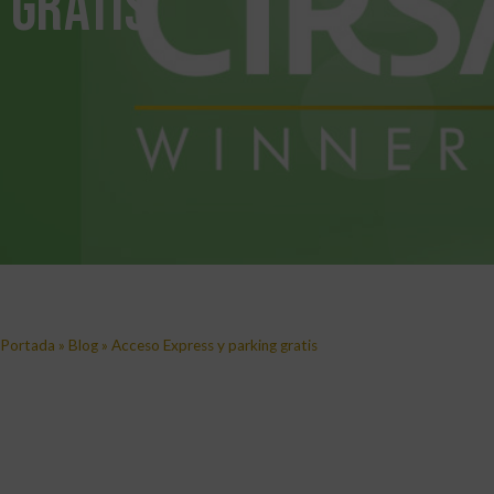
gratis
Portada
»
Blog
»
Acceso Express y parking gratis