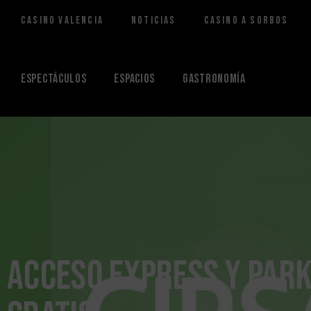
Casino Valencia
Noticias
Casino a Sorbos
Saltar
al
contenido
Espectáculos
Espacios
Gastronomía
Acceso Express y park