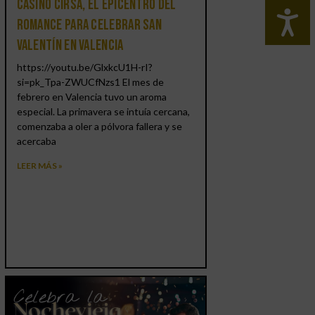
Casino CIRSA, el epicentro del
romance para celebrar San
Valentín en Valencia
https://youtu.be/GlxkcU1H-rI?
si=pk_Tpa-ZWUCfNzs1 El mes de
febrero en Valencia tuvo un aroma
especial. La primavera se intuía cercana,
comenzaba a oler a pólvora fallera y se
acercaba
LEER MÁS »