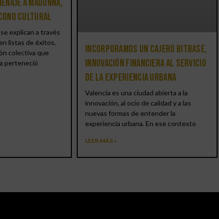
enaje a Madonna,
icono cultural
se explican a través
en listas de éxitos,
Incorporamos un cajero BitBase,
ón colectiva que
innovación financiera al servicio
a perteneció
de la experiencia urbana
Valencia es una ciudad abierta a la
innovación, al ocio de calidad y a las
nuevas formas de entender la
experiencia urbana. En ese contexto
LEER MÁS »