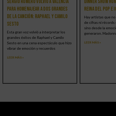
Sergio Romero volvió a Valencia
Dinner Show hom
para homenajear a dos grandes
reina del pop e 
de la canción: Raphael y Camilo
Hay artistas que no 
de cifras ni récords 
Sesto
sino desde la emoci
Esta gran voz volvió a interpretar los
generaron. Madonn
grandes éxitos de Raphael y Camilo
LEER MÁS »
Sesto en una cena espectáculo que hizo
vibrar de emoción y recuerdos
LEER MÁS »