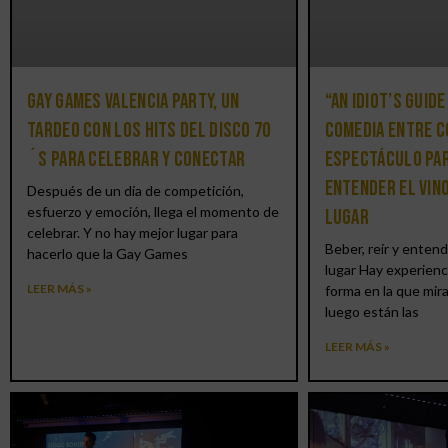
Gay Games Valencia Party, un
“An Idiot’s Guide
tardeo con los hits del DISCO 70
comedia entre c
´S para celebrar y conectar
espectáculo par
entender el vin
Después de un día de competición,
esfuerzo y emoción, llega el momento de
lugar
celebrar. Y no hay mejor lugar para
Beber, reír y entend
hacerlo que la Gay Games
lugar Hay experienc
LEER MÁS »
forma en la que mir
luego están las
LEER MÁS »