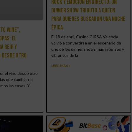
Rock y emoción en directo: un
Dinner Show Tributo a Queen
para quienes buscaron una noche
épica
 to Wine”,
El 18 de abril, Casino CIRSA Valencia
opas: el
volvió a convertirse en el escenario de
a reír y
uno de los dinner shows más intensos y
o desde otro
vibrantes de la
LEER MÁS »
er el vino desde otro
ias que cambian la
amos las cosas. Y