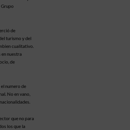
e Grupo
erció de
el turismo y del
mbien cualitativo.
 en nuestra
ocio, de
, el numero de
nal. No en vano,
 nacionalidades.
ector que no para
os los que la