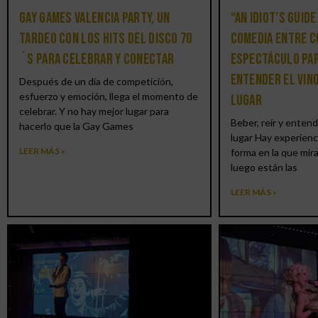
Gay Games Valencia Party, un
“An Idiot’s Guide
tardeo con los hits del DISCO 70
comedia entre c
´S para celebrar y conectar
espectáculo par
entender el vin
Después de un día de competición,
esfuerzo y emoción, llega el momento de
lugar
celebrar. Y no hay mejor lugar para
Beber, reír y entend
hacerlo que la Gay Games
lugar Hay experienc
LEER MÁS »
forma en la que mir
luego están las
LEER MÁS »