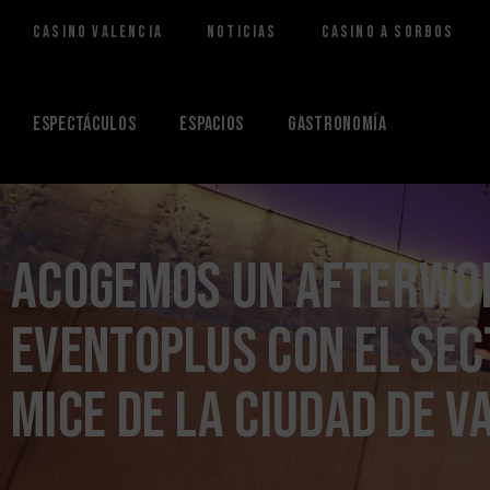
Casino Valencia
Noticias
Casino a Sorbos
Saltar
al
contenido
Espectáculos
Espacios
Gastronomía
Acogemos un Afterwo
Eventoplus con el se
MICE de la ciudad de V