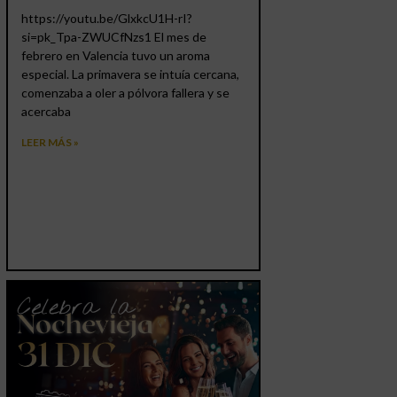
https://youtu.be/GlxkcU1H-rI?
si=pk_Tpa-ZWUCfNzs1 El mes de
febrero en Valencia tuvo un aroma
especial. La primavera se intuía cercana,
comenzaba a oler a pólvora fallera y se
acercaba
LEER MÁS »