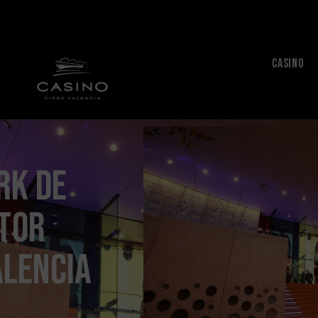
CASINO
rk de
ctor
alencia