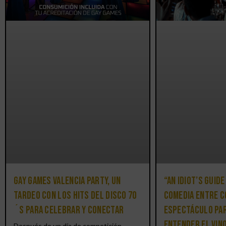
Gay Games Valencia Party, un
“An Idiot’s Guide
tardeo con los hits del DISCO 70
comedia entre c
´S para celebrar y conectar
espectáculo par
entender el vin
Después de un día de competición,