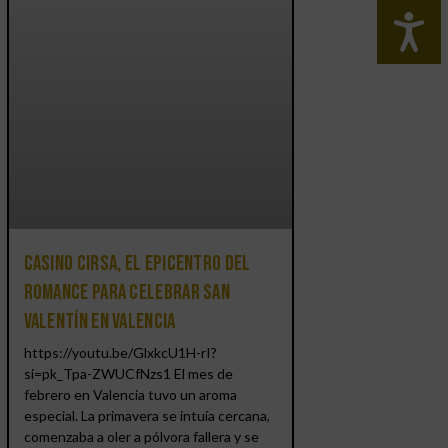
Casino CIRSA, el epicentro del
romance para celebrar San
Valentín en Valencia
https://youtu.be/GlxkcU1H-rI?
si=pk_Tpa-ZWUCfNzs1 El mes de
febrero en Valencia tuvo un aroma
especial. La primavera se intuía cercana,
comenzaba a oler a pólvora fallera y se