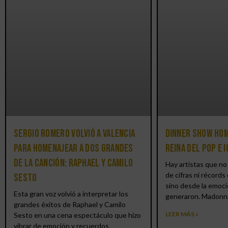
Sergio Romero volvió a Valencia
Dinner Show hom
para homenajear a dos grandes
reina del pop e 
de la canción: Raphael y Camilo
Hay artistas que no 
de cifras ni récords 
Sesto
sino desde la emoci
Esta gran voz volvió a interpretar los
generaron. Madonn
grandes éxitos de Raphael y Camilo
LEER MÁS »
Sesto en una cena espectáculo que hizo
vibrar de emoción y recuerdos