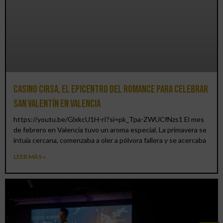
Casino CIRSA, el epicentro del romance para celebrar
San Valentín en Valencia
https://youtu.be/GlxkcU1H-rI?si=pk_Tpa-ZWUCfNzs1 El mes
de febrero en Valencia tuvo un aroma especial. La primavera se
intuía cercana, comenzaba a oler a pólvora fallera y se acercaba
LEER MÁS »