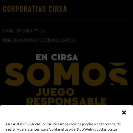
Corporativo Cirsa
CANAL DE LÍNEA ÉTICA
DERECHOS DE PROTECCIÓN DE DATOS
En el Grupo CIRSA promovemos una actitud responsable hacia el juego,
En CASINO CIRSA VALENCIA utilizamos cookies propias y de terceros, de
garantizando un entorno seguro y transparente para nuestros clientes y
sesión y persistentes, para facilitar el uso del Sitio Web y adaptarlo a tus
facilitamos medidas e información para que el juego sea siempre diversión y