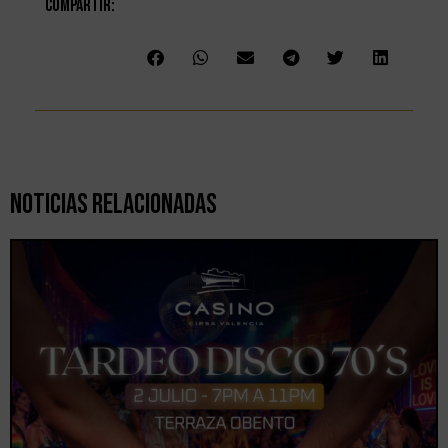
Compartir:
Noticias Relacionadas