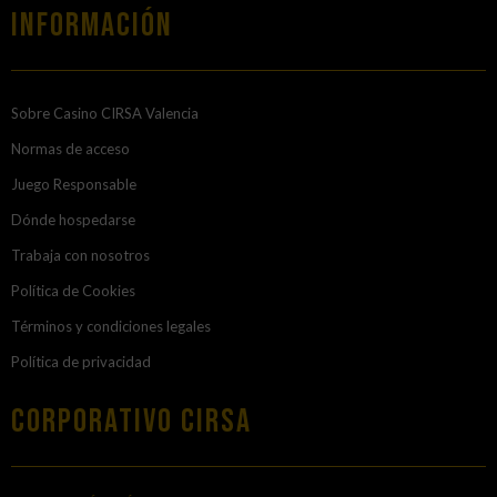
Información
Sobre Casino CIRSA Valencia
Normas de acceso
Juego Responsable
Dónde hospedarse
Trabaja con nosotros
Política de Cookies
Términos y condiciones legales
Política de privacidad
Corporativo Cirsa