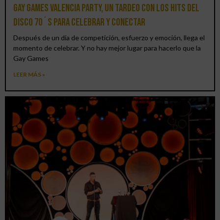
Gay Games Valencia Party, un tardeo con los hits del
DISCO 70´S para celebrar y conectar
Después de un día de competición, esfuerzo y emoción, llega el
momento de celebrar. Y no hay mejor lugar para hacerlo que la
Gay Games
LEER MÁS »