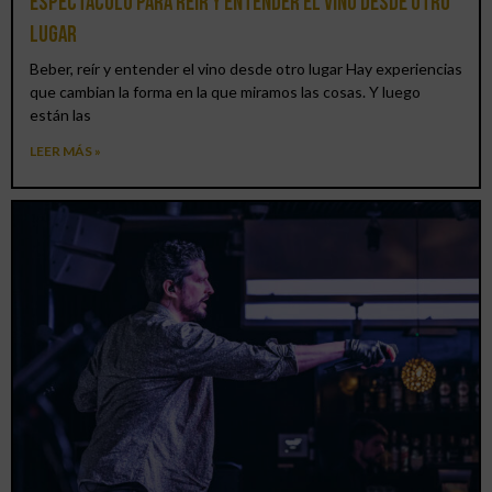
espectáculo para reír y entender el vino desde otro
lugar
Beber, reír y entender el vino desde otro lugar Hay experiencias
que cambian la forma en la que miramos las cosas. Y luego
están las
LEER MÁS »