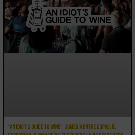
“An Idiot’s Guide to Wine”, comedia entre copas: el