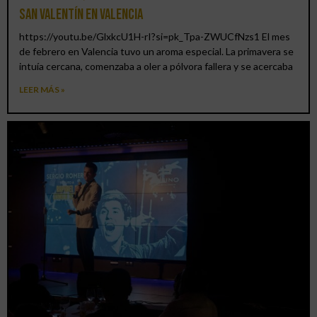
San Valentín en Valencia
https://youtu.be/GlxkcU1H-rI?si=pk_Tpa-ZWUCfNzs1 El mes
de febrero en Valencia tuvo un aroma especial. La primavera se
intuía cercana, comenzaba a oler a pólvora fallera y se acercaba
LEER MÁS »