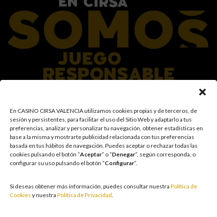
En el Grupo CIRSA promovemos una actitud responsable hacia el juego,
En CASINO CIRSA VALENCIA utilizamos cookies propias y de terceros, de
garantizando un entorno seguro y transparente para nuestros clientes y
sesión y persistentes, para facilitar el uso del Sitio Web y adaptarlo a tus
facilitamos medidas e información para que el juego sea siempre diversión y
preferencias, analizar y personalizar tu navegación, obtener estadísticas en
entretenimiento, sin utilizarse como vía para afrontar problemas económicos
base a la misma y mostrarte publicidad relacionada con tus preferencias
o emocionales. El acceso está prohibido a menores de 18 años y a las
basada en tus hábitos de navegación
.
Puedes aceptar o rechazar todas las
personas con acceso restringido conforme a los registros de prohibición y/o
cookies pulsando el botón “
Aceptar
” o “
Denegar
”, según corresponda, o
autoexclusión que resulten aplicables. También trabajamos para reforzar una
configurar su uso pulsando el botón “
Configurar
”.
cultura de prevención y concienciación sobre los posibles trastornos
asociados al juego, fomentando una participación racional y sensata acorde a
las circunstancias individuales. Asimismo, desarrollamos y mejoramos de
Si deseas obtener más información, puedes consultar nuestra
Política de
forma continuada nuestra Cultura de Juego Responsable mediante la
Cookies
y nuestra
Política de Privacidad
.
actualización periódica de la Política y la Norma, un plan de comunicación
transversal, la formación a empleados, la publicidad responsable, la