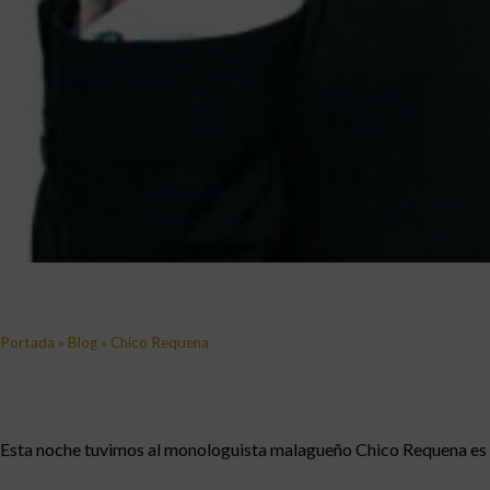
Portada
»
Blog
»
Chico Requena
Esta noche tuvimos al monologuista malagueño Chico Requena es act