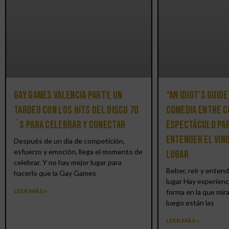
Gay Games Valencia Party, un
“An Idiot’s Guide
tardeo con los hits del DISCO 70
comedia entre c
´S para celebrar y conectar
espectáculo par
entender el vin
Después de un día de competición,
esfuerzo y emoción, llega el momento de
lugar
celebrar. Y no hay mejor lugar para
Beber, reír y entend
hacerlo que la Gay Games
lugar Hay experienc
LEER MÁS »
forma en la que mir
luego están las
LEER MÁS »