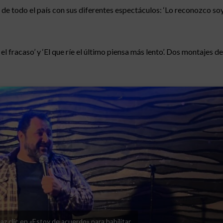
 todo el país con sus diferentes espectáculos: ‘Lo reconozco soy go
 fracaso’ y ‘El que ríe el último piensa más lento’. Dos montajes de
az clic en «Estoy de acuerdo» para habilitar