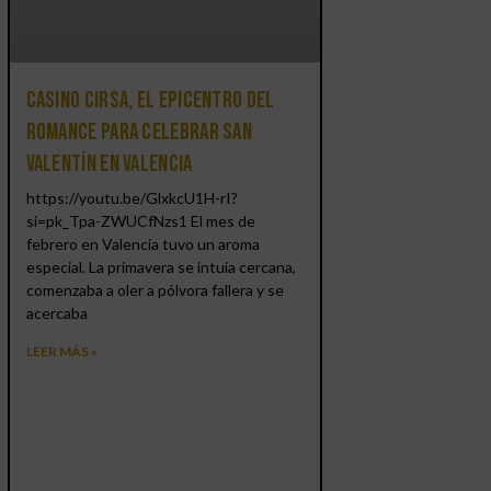
Casino CIRSA, el epicentro del
romance para celebrar San
Valentín en Valencia
https://youtu.be/GlxkcU1H-rI?
si=pk_Tpa-ZWUCfNzs1 El mes de
febrero en Valencia tuvo un aroma
especial. La primavera se intuía cercana,
comenzaba a oler a pólvora fallera y se
acercaba
LEER MÁS »