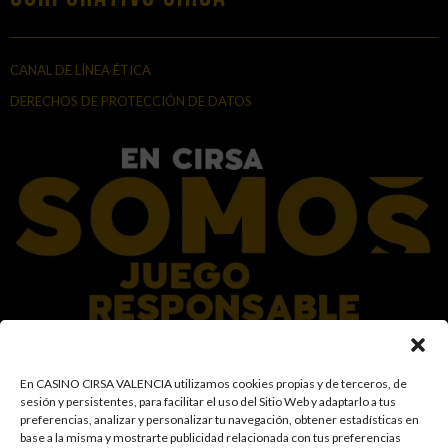
CANAL DE LÍNEA ÉTICA
DERECHOS DE PROTECCIÓN DE DATOS
En el Grupo CIRSA promovemos una actitud responsable hacia el juego,
En CASINO CIRSA VALENCIA utilizamos cookies propias y de terceros, de
garantizando un entorno seguro y transparente para nuestros clientes y
sesión y persistentes, para facilitar el uso del Sitio Web y adaptarlo a tus
facilitamos medidas e información para que el juego sea siempre diversión y
preferencias, analizar y personalizar tu navegación, obtener estadísticas en
entretenimiento, sin utilizarse como vía para afrontar problemas económicos
base a la misma y mostrarte publicidad relacionada con tus preferencias
o emocionales. El acceso está prohibido a menores de 18 años y a las