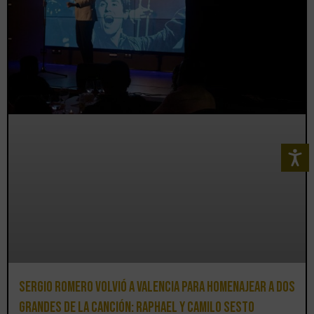
Sergio Romero volvió a Valencia para homenajear a dos
grandes de la canción: Raphael y Camilo Sesto