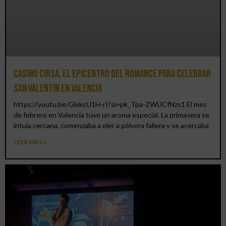
Casino CIRSA, el epicentro del romance para celebrar
San Valentín en Valencia
https://youtu.be/GlxkcU1H-rI?si=pk_Tpa-ZWUCfNzs1 El mes
de febrero en Valencia tuvo un aroma especial. La primavera se
intuía cercana, comenzaba a oler a pólvora fallera y se acercaba
LEER MÁS »