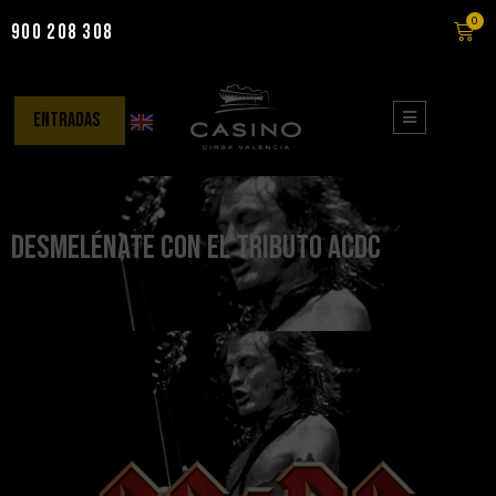
0
900 208 308
Saltar
al
contenido
entradas
Desmelénate con el Tributo ACDC