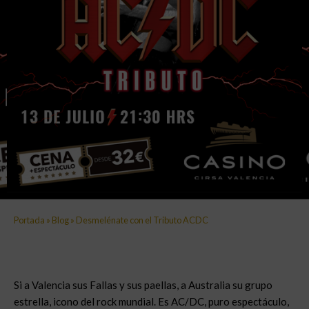
Portada
»
Blog
»
Desmelénate con el Tributo ACDC
Si a Valencia sus Fallas y sus paellas, a Australia su grupo
estrella, icono del rock mundial. Es AC/DC, puro espectáculo,