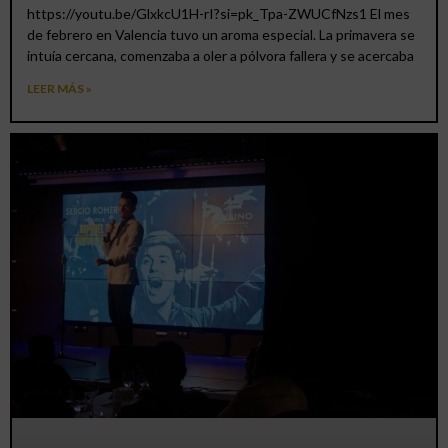
https://youtu.be/GlxkcU1H-rI?si=pk_Tpa-ZWUCfNzs1 El mes
de febrero en Valencia tuvo un aroma especial. La primavera se
intuía cercana, comenzaba a oler a pólvora fallera y se acercaba
LEER MÁS »