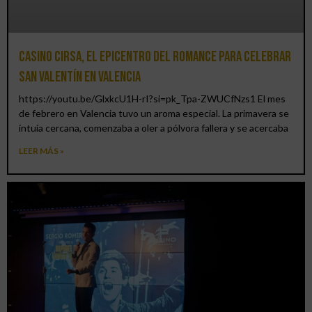
Casino CIRSA, el epicentro del romance para celebrar
San Valentín en Valencia
https://youtu.be/GlxkcU1H-rI?si=pk_Tpa-ZWUCfNzs1 El mes
de febrero en Valencia tuvo un aroma especial. La primavera se
intuía cercana, comenzaba a oler a pólvora fallera y se acercaba
LEER MÁS »