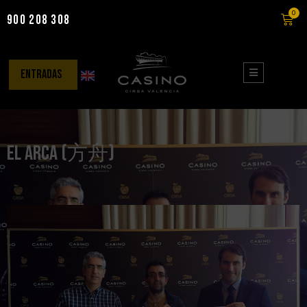
0
900 208 308
Saltar
al
contenido
entradas
El Arca (方舟)