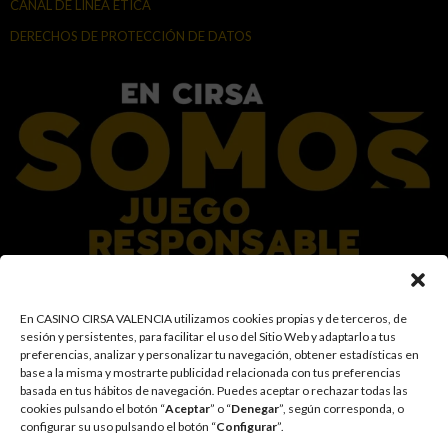
CANAL DE LÍNEA ÉTICA
DERECHOS DE PROTECCIÓN DE DATOS
En el Grupo CIRSA promovemos una actitud responsable hacia el juego,
En CASINO CIRSA VALENCIA utilizamos cookies propias y de terceros, de
garantizando un entorno seguro y transparente para nuestros clientes y
sesión y persistentes, para facilitar el uso del Sitio Web y adaptarlo a tus
facilitamos medidas e información para que el juego sea siempre diversión y
preferencias, analizar y personalizar tu navegación, obtener estadísticas en
entretenimiento, sin utilizarse como vía para afrontar problemas económicos
base a la misma y mostrarte publicidad relacionada con tus preferencias
o emocionales. El acceso está prohibido a menores de 18 años y a las
basada en tus hábitos de navegación
.
Puedes aceptar o rechazar todas las
personas con acceso restringido conforme a los registros de prohibición y/o
cookies pulsando el botón “
Aceptar
” o “
Denegar
”, según corresponda, o
autoexclusión que resulten aplicables. También trabajamos para reforzar una
configurar su uso pulsando el botón “
Configurar
”.
cultura de prevención y concienciación sobre los posibles trastornos