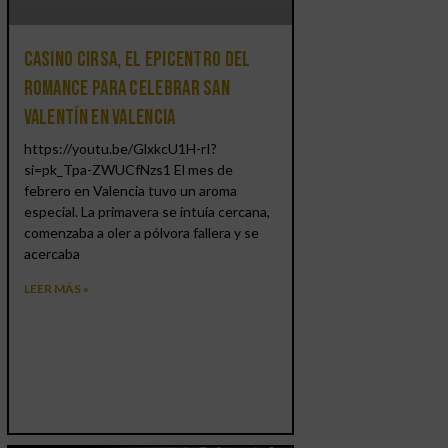
Casino CIRSA, el epicentro del
romance para celebrar San
Valentín en Valencia
https://youtu.be/GlxkcU1H-rI?
si=pk_Tpa-ZWUCfNzs1 El mes de
febrero en Valencia tuvo un aroma
especial. La primavera se intuía cercana,
comenzaba a oler a pólvora fallera y se
acercaba
LEER MÁS »