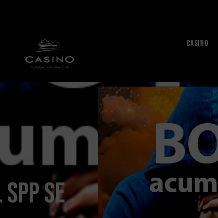
CASINO
 SPP se