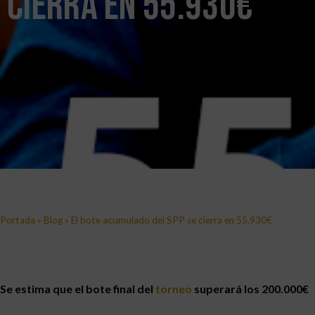
cierra en 55.930€
Portada
»
Blog
»
El bote acumulado del SPP se cierra en 55.930€
Se estima que el bote final del
torneo
superará los 200.000€