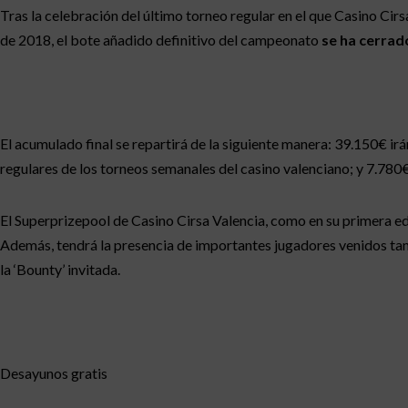
Tras la celebración del último torneo regular en el que Casino Cirs
de 2018, el bote añadido definitivo del campeonato
se ha cerrad
El acumulado final se repartirá de la siguiente manera: 39.150€ ir
regulares de los torneos semanales del casino valenciano; y 7.780€
El Superprizepool de Casino Cirsa Valencia, como en su primera ed
Además, tendrá la presencia de importantes jugadores venidos ta
la ‘Bounty’ invitada.
Desayunos gratis