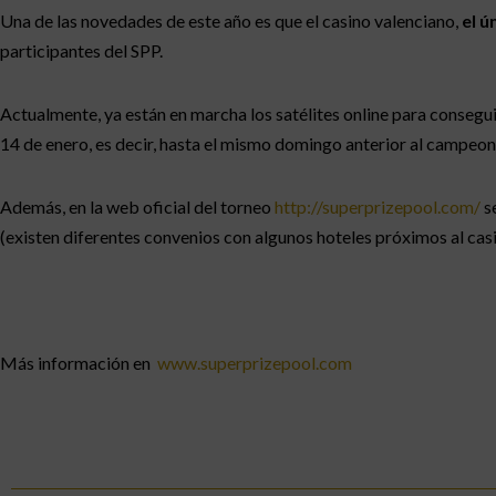
Una de las novedades de este año es que el casino valenciano,
el ú
participantes del SPP.
Actualmente, ya están en marcha los satélites online para conseguir
14 de enero, es decir, hasta el mismo domingo anterior al campeon
Además, en la web oficial del torneo
http://superprizepool.com/
s
(existen diferentes convenios con algunos hoteles próximos al casi
Más información en
www.superprizepool.com