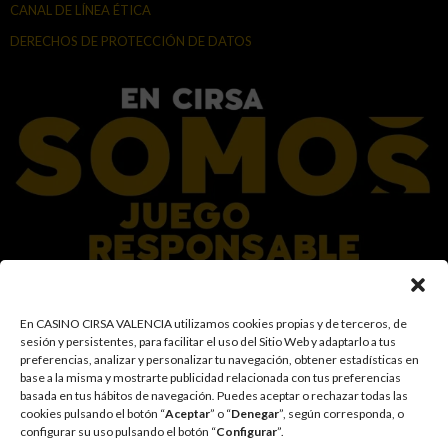
CANAL DE LÍNEA ÉTICA
DERECHOS DE PROTECCIÓN DE DATOS
En el Grupo CIRSA promovemos una actitud responsable hacia el juego,
En CASINO CIRSA VALENCIA utilizamos cookies propias y de terceros, de
garantizando un entorno seguro y transparente para nuestros clientes y
sesión y persistentes, para facilitar el uso del Sitio Web y adaptarlo a tus
facilitamos medidas e información para que el juego sea siempre diversión y
preferencias, analizar y personalizar tu navegación, obtener estadísticas en
entretenimiento, sin utilizarse como vía para afrontar problemas económicos
base a la misma y mostrarte publicidad relacionada con tus preferencias
o emocionales. El acceso está prohibido a menores de 18 años y a las
basada en tus hábitos de navegación
.
Puedes aceptar o rechazar todas las
personas con acceso restringido conforme a los registros de prohibición y/o
cookies pulsando el botón “
Aceptar
” o “
Denegar
”, según corresponda, o
autoexclusión que resulten aplicables. También trabajamos para reforzar una
configurar su uso pulsando el botón “
Configurar
”.
cultura de prevención y concienciación sobre los posibles trastornos