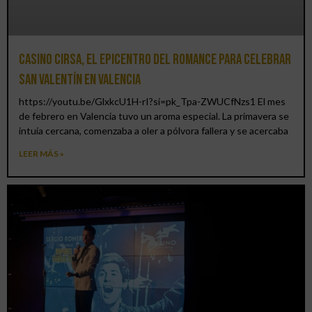
Casino CIRSA, el epicentro del romance para celebrar
San Valentín en Valencia
https://youtu.be/GlxkcU1H-rI?si=pk_Tpa-ZWUCfNzs1 El mes
de febrero en Valencia tuvo un aroma especial. La primavera se
intuía cercana, comenzaba a oler a pólvora fallera y se acercaba
LEER MÁS »