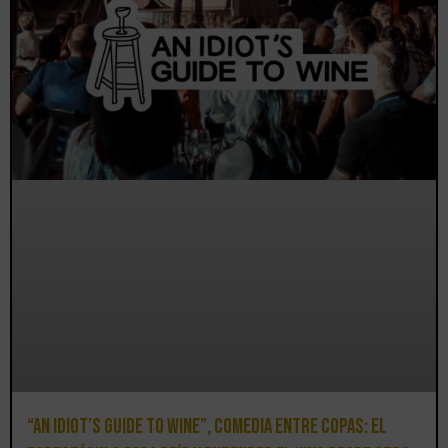
“An Idiot’s Guide to Wine”, comedia entre copas: el