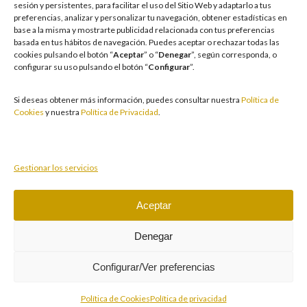
sesión y persistentes, para facilitar el uso del Sitio Web y adaptarlo a tus
facilitamos medidas e información para que el juego sea siempre diversión y
preferencias, analizar y personalizar tu navegación, obtener estadísticas en
entretenimiento, sin utilizarse como vía para afrontar problemas económicos
base a la misma y mostrarte publicidad relacionada con tus preferencias
o emocionales. El acceso está prohibido a menores de 18 años y a las
basada en tus hábitos de navegación
.
Puedes aceptar o rechazar todas las
personas con acceso restringido conforme a los registros de prohibición y/o
cookies pulsando el botón “
Aceptar
” o “
Denegar
”, según corresponda, o
autoexclusión que resulten aplicables. También trabajamos para reforzar una
configurar su uso pulsando el botón “
Configurar
”.
cultura de prevención y concienciación sobre los posibles trastornos
asociados al juego, fomentando una participación racional y sensata acorde a
las circunstancias individuales. Asimismo, desarrollamos y mejoramos de
Si deseas obtener más información, puedes consultar nuestra
Política de
forma continuada nuestra Cultura de Juego Responsable mediante la
Cookies
y nuestra
Política de Privacidad
.
actualización periódica de la Política y la Norma, un plan de comunicación
transversal, la formación a empleados, la publicidad responsable, la
protección de colectivos vulnerables y acciones de prevención y apoyo ante
conductas de riesgo.
Gestionar los servicios
Aceptar
Juegue con responsabilidad.
Copyright © 2026 Casino Cirsa Valencia, S.A. Reservados
Denegar
todos los derechos
Configurar/Ver preferencias
Política de Cookies
Política de privacidad