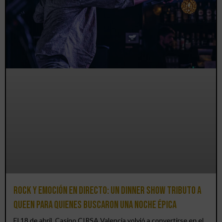
Rock y emoción en directo: un Dinner Show Tributo a
Queen para quienes buscaron una noche épica
El 18 de abril, Casino CIRSA Valencia volvió a convertirse en el