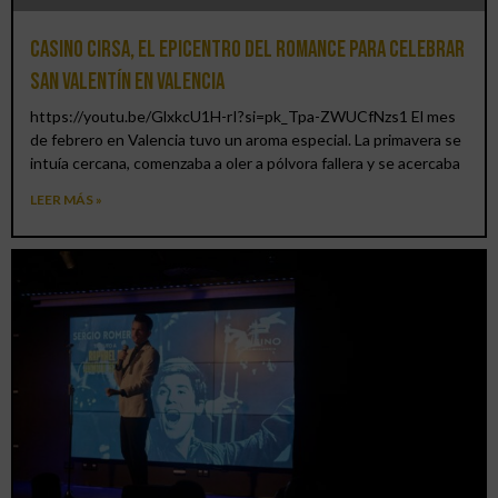
Casino CIRSA, el epicentro del romance para celebrar
San Valentín en Valencia
https://youtu.be/GlxkcU1H-rI?si=pk_Tpa-ZWUCfNzs1 El mes
de febrero en Valencia tuvo un aroma especial. La primavera se
intuía cercana, comenzaba a oler a pólvora fallera y se acercaba
LEER MÁS »