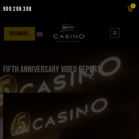
0
900 208 308
Saltar
al
contenido
entradas
Fifth Anniversary Video Report