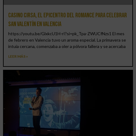
Casino CIRSA, el epicentro del romance para celebrar
San Valentín en Valencia
https://youtu.be/GlxkcU1H-rI?si=pk_Tpa-ZWUCfNzs1 El mes
de febrero en Valencia tuvo un aroma especial. La primavera se
intuía cercana, comenzaba a oler a pólvora fallera y se acercaba
LEER MÁS »