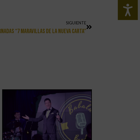
SIGUIENTE
rnadas “7 Maravillas De La Nueva Carta”