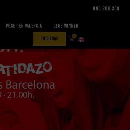
900 208 308
Póker en Valencia
Club Winner
0
entradas