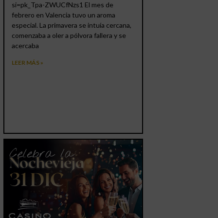
si=pk_Tpa-ZWUCfNzs1 El mes de
febrero en Valencia tuvo un aroma
especial. La primavera se intuía cercana,
comenzaba a oler a pólvora fallera y se
acercaba
LEER MÁS »