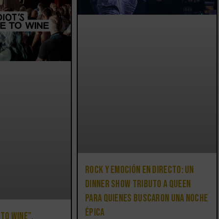
Rock y emoción en directo: un
Dinner Show Tributo a Queen
para quienes buscaron una noche
épica
 to Wine”,