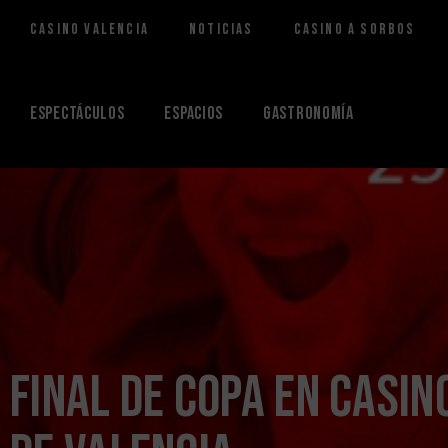
Casino Valencia
Noticias
Casino a Sorbos
Saltar
al
contenido
Espectáculos
Espacios
Gastronomía
Final de Copa en Casin