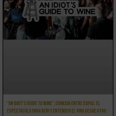
“An Idiot’s Guide to Wine”, comedia entre copas: el
espectáculo para reír y entender el vino desde otro