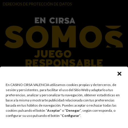
DERECHOS DE PROTECCIÓN DE DATOS
En el Grupo CIRSA promovemos una actitud responsable hacia el juego,
En CASINO CIRSA VALENCIA utilizamos cookies propias y de terceros, de
garantizando un entorno seguro y transparente para nuestros clientes y
sesión y persistentes, para facilitar el uso del Sitio Web y adaptarlo a tus
facilitamos medidas e información para que el juego sea siempre diversión y
preferencias, analizar y personalizar tu navegación, obtener estadísticas en
entretenimiento, sin utilizarse como vía para afrontar problemas económicos
base a la misma y mostrarte publicidad relacionada con tus preferencias
o emocionales. El acceso está prohibido a menores de 18 años y a las
basada en tus hábitos de navegación
.
Puedes aceptar o rechazar todas las
personas con acceso restringido conforme a los registros de prohibición y/o
cookies pulsando el botón “
Aceptar
” o “
Denegar
”, según corresponda, o
autoexclusión que resulten aplicables. También trabajamos para reforzar una
configurar su uso pulsando el botón “
Configurar
”.
cultura de prevención y concienciación sobre los posibles trastornos
asociados al juego, fomentando una participación racional y sensata acorde a