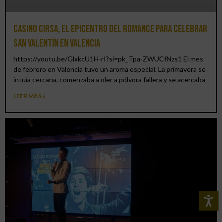
Casino CIRSA, el epicentro del romance para celebrar
San Valentín en Valencia
https://youtu.be/GlxkcU1H-rI?si=pk_Tpa-ZWUCfNzs1 El mes
de febrero en Valencia tuvo un aroma especial. La primavera se
intuía cercana, comenzaba a oler a pólvora fallera y se acercaba
LEER MÁS »