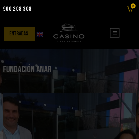
0
900 208 308
Saltar
al
contenido
entradas
Fundación Anar