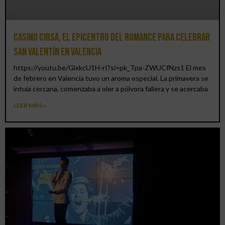
Casino CIRSA, el epicentro del romance para celebrar
San Valentín en Valencia
https://youtu.be/GlxkcU1H-rI?si=pk_Tpa-ZWUCfNzs1 El mes
de febrero en Valencia tuvo un aroma especial. La primavera se
intuía cercana, comenzaba a oler a pólvora fallera y se acercaba
LEER MÁS »