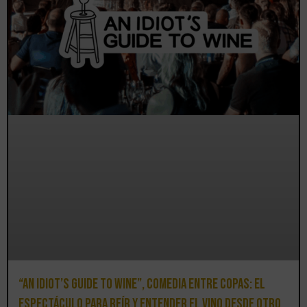
“An Idiot’s Guide to Wine”, comedia entre copas: el
espectáculo para reír y entender el vino desde otro