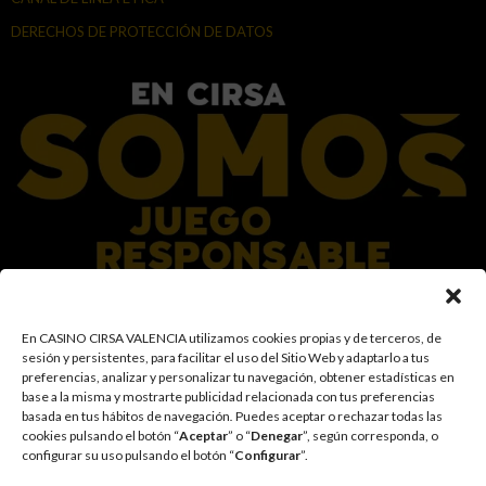
DERECHOS DE PROTECCIÓN DE DATOS
En el Grupo CIRSA promovemos una actitud responsable hacia el juego,
En CASINO CIRSA VALENCIA utilizamos cookies propias y de terceros, de
garantizando un entorno seguro y transparente para nuestros clientes y
sesión y persistentes, para facilitar el uso del Sitio Web y adaptarlo a tus
facilitamos medidas e información para que el juego sea siempre diversión y
preferencias, analizar y personalizar tu navegación, obtener estadísticas en
entretenimiento, sin utilizarse como vía para afrontar problemas económicos
base a la misma y mostrarte publicidad relacionada con tus preferencias
o emocionales. El acceso está prohibido a menores de 18 años y a las
basada en tus hábitos de navegación
.
Puedes aceptar o rechazar todas las
personas con acceso restringido conforme a los registros de prohibición y/o
cookies pulsando el botón “
Aceptar
” o “
Denegar
”, según corresponda, o
autoexclusión que resulten aplicables. También trabajamos para reforzar una
configurar su uso pulsando el botón “
Configurar
”.
cultura de prevención y concienciación sobre los posibles trastornos
asociados al juego, fomentando una participación racional y sensata acorde a