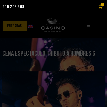
0
900 208 308
Saltar
al
contenido
entradas
Cena Espectáculo Tributo a Hombres G