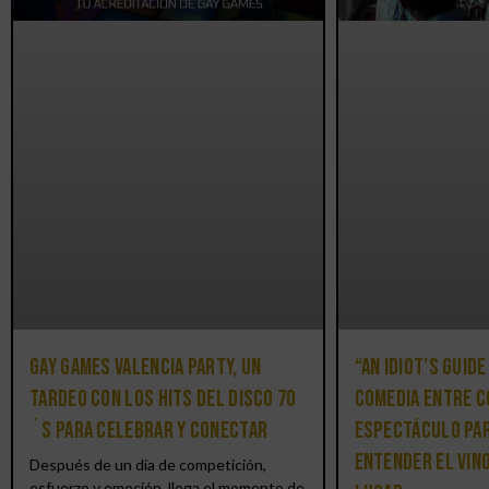
Gay Games Valencia Party, un
“An Idiot’s Guide
tardeo con los hits del DISCO 70
comedia entre c
´S para celebrar y conectar
espectáculo par
entender el vin
Después de un día de competición,
esfuerzo y emoción, llega el momento de