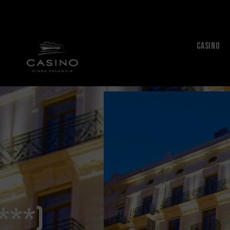
CASINO
****)