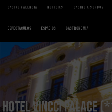
Casino Valencia
Noticias
Casino a Sorbos
Saltar
al
contenido
Espectáculos
Espacios
Gastronomía
Hotel Vincci Palace (