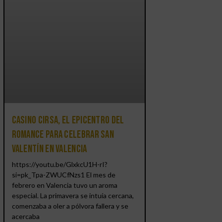
Casino CIRSA, el epicentro del
romance para celebrar San
Valentín en Valencia
https://youtu.be/GlxkcU1H-rI?
si=pk_Tpa-ZWUCfNzs1 El mes de
febrero en Valencia tuvo un aroma
especial. La primavera se intuía cercana,
comenzaba a oler a pólvora fallera y se
acercaba