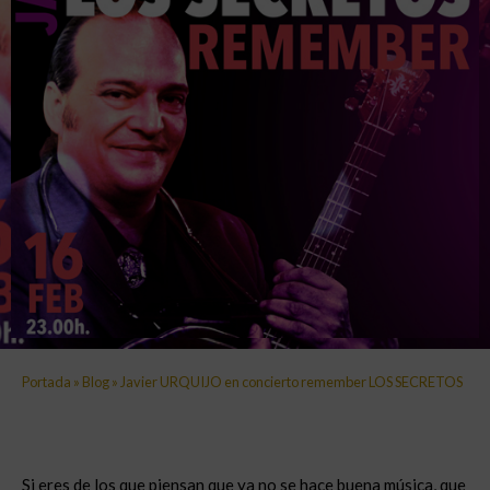
Portada
»
Blog
»
Javier URQUIJO en concierto remember LOS SECRETOS
Si eres de los que piensan que ya no se hace buena música, que