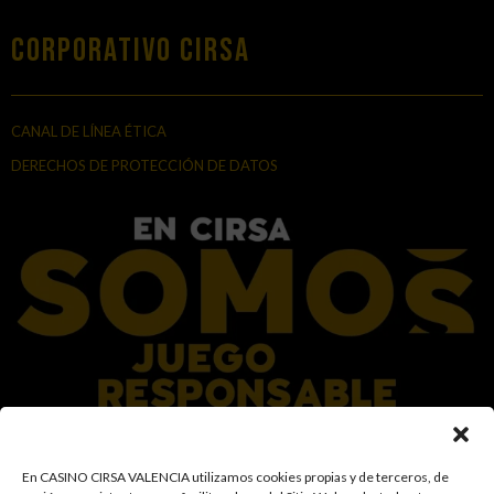
Corporativo Cirsa
CANAL DE LÍNEA ÉTICA
DERECHOS DE PROTECCIÓN DE DATOS
En el Grupo CIRSA promovemos una actitud responsable hacia el juego,
En CASINO CIRSA VALENCIA utilizamos cookies propias y de terceros, de
garantizando un entorno seguro y transparente para nuestros clientes y