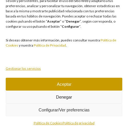
sesión y persistentes, para facilitar el uso del Sitio Web y adaptarlo a tus
facilitamos medidas e información para que el juego sea siempre diversión y
preferencias, analizar y personalizar tu navegación, obtener estadísticas en
entretenimiento, sin utilizarse como vía para afrontar problemas económicos
base a la misma y mostrarte publicidad relacionada con tus preferencias
o emocionales. El acceso está prohibido a menores de 18 años y a las
basada en tus hábitos de navegación
.
Puedes aceptar o rechazar todas las
personas con acceso restringido conforme a los registros de prohibición y/o
cookies pulsando el botón “
Aceptar
” o “
Denegar
”, según corresponda, o
autoexclusión que resulten aplicables. También trabajamos para reforzar una
configurar su uso pulsando el botón “
Configurar
”.
cultura de prevención y concienciación sobre los posibles trastornos
asociados al juego, fomentando una participación racional y sensata acorde a
las circunstancias individuales. Asimismo, desarrollamos y mejoramos de
Si deseas obtener más información, puedes consultar nuestra
Política de
forma continuada nuestra Cultura de Juego Responsable mediante la
Cookies
y nuestra
Política de Privacidad
.
actualización periódica de la Política y la Norma, un plan de comunicación
transversal, la formación a empleados, la publicidad responsable, la
protección de colectivos vulnerables y acciones de prevención y apoyo ante
conductas de riesgo.
Gestionar los servicios
Aceptar
Juegue con responsabilidad.
Copyright © 2026 Casino Cirsa Valencia, S.A. Reservados
Denegar
todos los derechos
Configurar/Ver preferencias
Política de Cookies
Política de privacidad