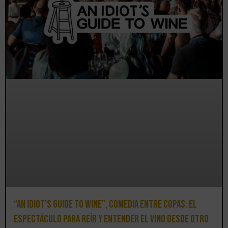
“An Idiot’s Guide to Wine”, comedia entre copas: el
espectáculo para reír y entender el vino desde otro