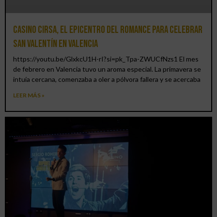
Casino CIRSA, el epicentro del romance para celebrar
San Valentín en Valencia
https://youtu.be/GlxkcU1H-rI?si=pk_Tpa-ZWUCfNzs1 El mes
de febrero en Valencia tuvo un aroma especial. La primavera se
intuía cercana, comenzaba a oler a pólvora fallera y se acercaba
LEER MÁS »