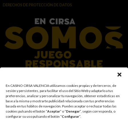
DERECHOS DE PROTECCIÓN DE DATOS
En el Grupo CIRSA promovemos una actitud responsable hacia el juego,
En CASINO CIRSA VALENCIA utilizamos cookies propias y de terceros, de
garantizando un entorno seguro y transparente para nuestros clientes y
sesión y persistentes, para facilitar el uso del Sitio Web y adaptarlo a tus
facilitamos medidas e información para que el juego sea siempre diversión y
preferencias, analizar y personalizar tu navegación, obtener estadísticas en
entretenimiento, sin utilizarse como vía para afrontar problemas económicos
base a la misma y mostrarte publicidad relacionada con tus preferencias
o emocionales. El acceso está prohibido a menores de 18 años y a las
basada en tus hábitos de navegación
.
Puedes aceptar o rechazar todas las
personas con acceso restringido conforme a los registros de prohibición y/o
cookies pulsando el botón “
Aceptar
” o “
Denegar
”, según corresponda, o
autoexclusión que resulten aplicables. También trabajamos para reforzar una
configurar su uso pulsando el botón “
Configurar
”.
cultura de prevención y concienciación sobre los posibles trastornos
asociados al juego, fomentando una participación racional y sensata acorde a