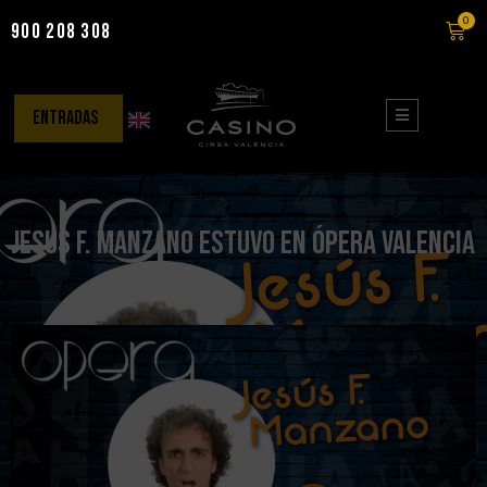
0
900 208 308
Saltar
al
contenido
entradas
Jesus F. Manzano estuvo en Ópera Valencia