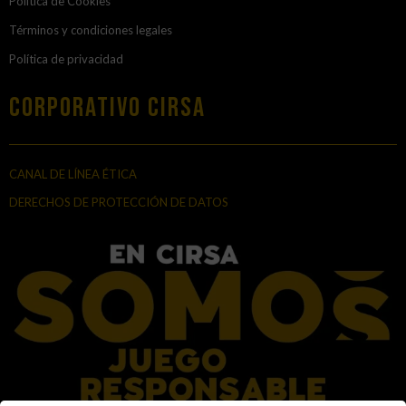
Política de Cookies
Términos y condiciones legales
Política de privacidad
Corporativo Cirsa
CANAL DE LÍNEA ÉTICA
DERECHOS DE PROTECCIÓN DE DATOS