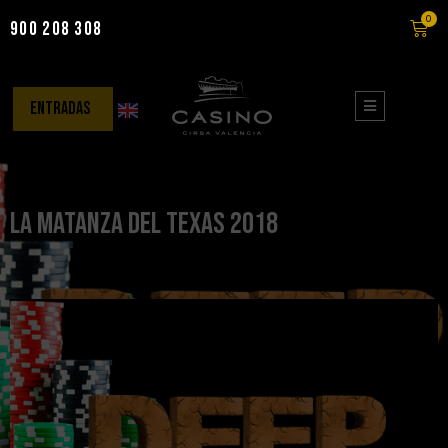
0
900 208 308
Saltar
al
contenido
entradas
La Matanza del Texas 2018