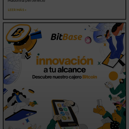
Madonna perteneció
LEER MÁS »