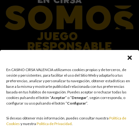
En el Grupo CIRSA promovemos una actitud responsable hacia el juego,
En CASINO CIRSA VALENCIA utilizamos cookies propias y de terceros, de
garantizando un entorno seguro y transparente para nuestros clientes y
sesión y persistentes, para facilitar el uso del Sitio Web y adaptarlo a tus
facilitamos medidas e información para que el juego sea siempre diversión y
preferencias, analizar y personalizar tu navegación, obtener estadísticas en
entretenimiento, sin utilizarse como vía para afrontar problemas económicos
base a la misma y mostrarte publicidad relacionada con tus preferencias
o emocionales. El acceso está prohibido a menores de 18 años y a las
basada en tus hábitos de navegación
.
Puedes aceptar o rechazar todas las
personas con acceso restringido conforme a los registros de prohibición y/o
cookies pulsando el botón “
Aceptar
” o “
Denegar
”, según corresponda, o
autoexclusión que resulten aplicables. También trabajamos para reforzar una
configurar su uso pulsando el botón “
Configurar
”.
cultura de prevención y concienciación sobre los posibles trastornos
asociados al juego, fomentando una participación racional y sensata acorde a
las circunstancias individuales. Asimismo, desarrollamos y mejoramos de
Si deseas obtener más información, puedes consultar nuestra
Política de
forma continuada nuestra Cultura de Juego Responsable mediante la
Cookies
y nuestra
Política de Privacidad
.
actualización periódica de la Política y la Norma, un plan de comunicación
transversal, la formación a empleados, la publicidad responsable, la