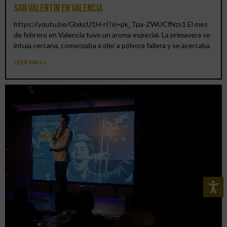
San Valentín en Valencia
https://youtu.be/GlxkcU1H-rI?si=pk_Tpa-ZWUCfNzs1 El mes
de febrero en Valencia tuvo un aroma especial. La primavera se
intuía cercana, comenzaba a oler a pólvora fallera y se acercaba
LEER MÁS »