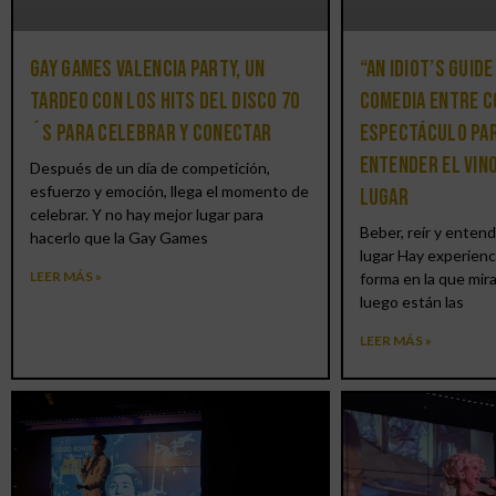
Gay Games Valencia Party, un
“An Idiot’s Guide
tardeo con los hits del DISCO 70
comedia entre c
´S para celebrar y conectar
espectáculo par
entender el vin
Después de un día de competición,
esfuerzo y emoción, llega el momento de
lugar
celebrar. Y no hay mejor lugar para
Beber, reír y entend
hacerlo que la Gay Games
lugar Hay experienc
LEER MÁS »
forma en la que mir
luego están las
LEER MÁS »