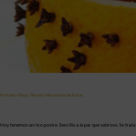
Portada
»
Blog
»
Receta: Macedonia de frutas
Hoy tenemos un rico postre. Sencillo a la par que sabroso. Se trat