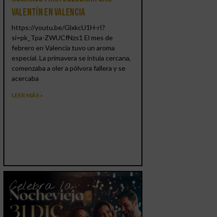
Valentín en Valencia
https://youtu.be/GlxkcU1H-rI?
si=pk_Tpa-ZWUCfNzs1 El mes de
febrero en Valencia tuvo un aroma
especial. La primavera se intuía cercana,
comenzaba a oler a pólvora fallera y se
acercaba
LEER MÁS »