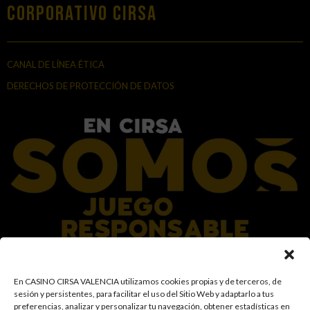
Corporativo Cirsa
CANAL DE LÍNEA ÉTICA
DERECHOS DE PROTECCIÓN DE DATOS
En el Grupo CIRSA promovemos una actitud responsable hacia el juego,
En CASINO CIRSA VALENCIA utilizamos cookies propias y de terceros, de
garantizando un entorno seguro y transparente para nuestros clientes y
sesión y persistentes, para facilitar el uso del Sitio Web y adaptarlo a tus
facilitamos medidas e información para que el juego sea siempre diversión y
preferencias, analizar y personalizar tu navegación, obtener estadísticas en