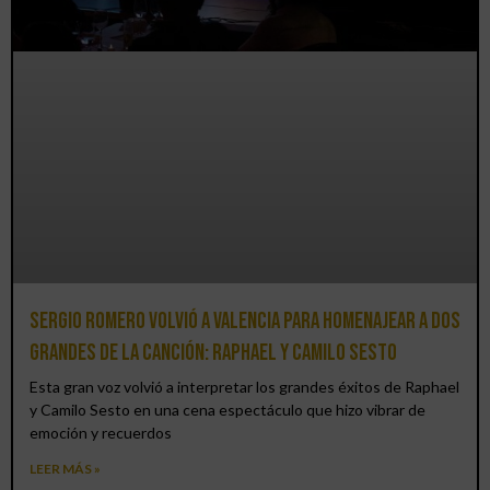
Sergio Romero volvió a Valencia para homenajear a dos
grandes de la canción: Raphael y Camilo Sesto
Esta gran voz volvió a interpretar los grandes éxitos de Raphael
y Camilo Sesto en una cena espectáculo que hizo vibrar de
emoción y recuerdos
LEER MÁS »