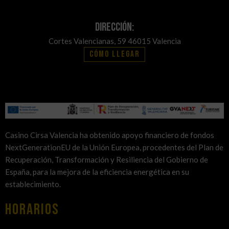
Dirección:
Cortes Valencianas, 59 46015 Valencia
Cómo llegar
Casino Cirsa Valencia ha obtenido apoyo financiero de fondos
NextGenerationEU de la Unión Europea, procedentes del Plan de
Recuperación, Transformación y Resiliencia del Gobierno de
España, para la mejora de la eficiencia energética en su
establecimiento.
HORARIOS