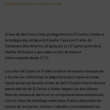
protagonista de El Casino a Sorbos de abril
El mes de abril tuvo como protagonista en
El Casino a Sorbos
a
la bodega más antigua de España: Casa Los Frailes de
Fontanars dels Alforins, dirigida por la 13ª generación de la
familia Velázquez y que elabora vino de manera
ininterrumpida desde 1771.
Los vinos de Casa Los Frailes lucieron en nuestro escaparate
y dos de sus referencias se degustaron por copas en todas
nuestras barras durante el mes de abril. El plato fuerte de esta
nueva edición de
El Casino a Sorbos
llegaró los dos últimos
fines de semana de abril con un excepcional menú armonizado
con los vinos de la bodega valenciana. Estuvo disponible las
noches de los jueves, viernes y sábados, concretamente los