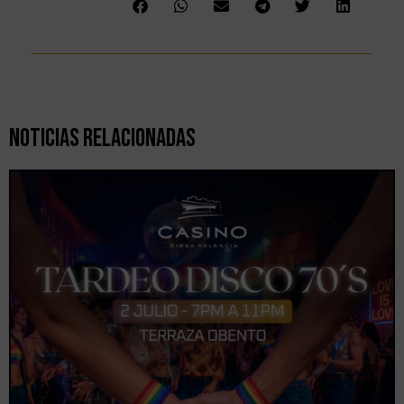
Noticias Relacionadas