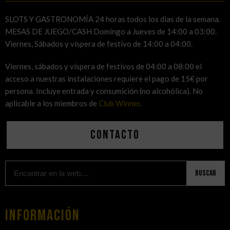
SLOTS Y GASTRONOMÍA 24 horas todos los dias de la semana.
MESAS DE JUEGO/CASH Domingo a Jueves de 14:00 a 03:00.
Viernes, Sábados y víspera de festivo de 14:00 a 04:00.
Viernes, sábados y víspera de festivos de 04:00 a 08:00 el
acceso a nuestras instalaciones requiere el pago de 15€ por
persona. Incluye entrada y consumición (no alcohólica). No
aplicable a los miembros de
Club Winner
.
Contacto
Buscar
Información