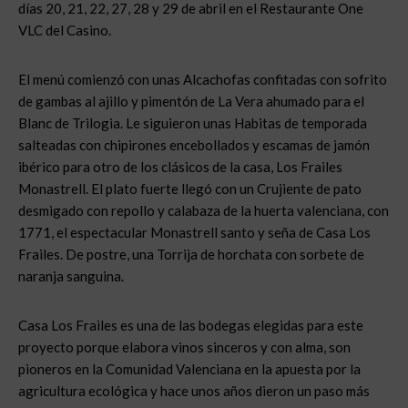
días 20, 21, 22, 27, 28 y 29 de abril en el Restaurante One
VLC del Casino.
El menú comienzó con unas Alcachofas confitadas con sofrito
de gambas al ajillo y pimentón de La Vera ahumado para el
Blanc de Trilogia. Le siguieron unas Habitas de temporada
salteadas con chipirones encebollados y escamas de jamón
ibérico para otro de los clásicos de la casa, Los Frailes
Monastrell. El plato fuerte llegó con un Crujiente de pato
desmigado con repollo y calabaza de la huerta valenciana, con
1771, el espectacular Monastrell santo y seña de Casa Los
Frailes. De postre, una Torrija de horchata con sorbete de
naranja sanguina.
Casa Los Frailes es una de las bodegas elegidas para este
proyecto porque elabora vinos sinceros y con alma, son
pioneros en la Comunidad Valenciana en la apuesta por la
agricultura ecológica y hace unos años dieron un paso más