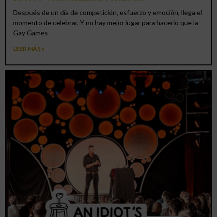
Después de un día de competición, esfuerzo y emoción, llega el
momento de celebrar. Y no hay mejor lugar para hacerlo que la
Gay Games
LEER MÁS »