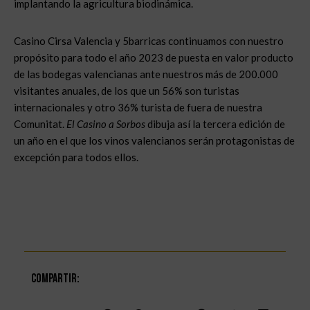
implantando la agricultura biodinámica.
Casino Cirsa Valencia y 5barricas continuamos con nuestro
propósito para todo el año 2023 de puesta en valor producto
de las bodegas valencianas ante nuestros más de 200.000
visitantes anuales, de los que un 56% son turistas
internacionales y otro 36% turista de fuera de nuestra
Comunitat.
El Casino a Sorbos
dibuja así la tercera edición de
un año en el que los vinos valencianos serán protagonistas de
excepción para todos ellos.
Compartir: