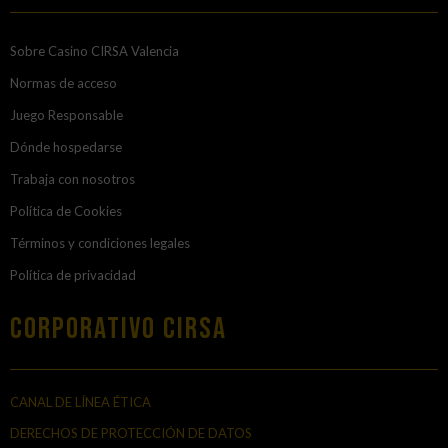
Sobre Casino CIRSA Valencia
Normas de acceso
Juego Responsable
Dónde hospedarse
Trabaja con nosotros
Política de Cookies
Términos y condiciones legales
Política de privacidad
Corporativo Cirsa
CANAL DE LÍNEA ÉTICA
DERECHOS DE PROTECCIÓN DE DATOS