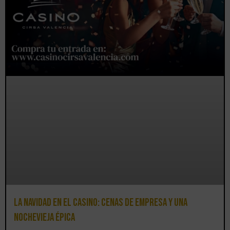
La Navidad en el Casino: cenas de empresa y una
Nochevieja épica