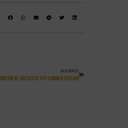
SIGUIENTE
ampeón De Un Exitos SPP Summer Edition