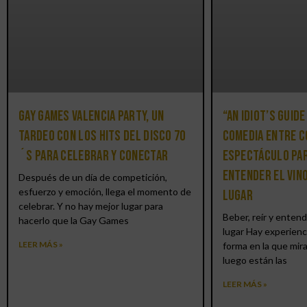
Gay Games Valencia Party, un
“An Idiot’s Guide
tardeo con los hits del DISCO 70
comedia entre c
´S para celebrar y conectar
espectáculo par
entender el vin
Después de un día de competición,
esfuerzo y emoción, llega el momento de
lugar
celebrar. Y no hay mejor lugar para
Beber, reír y entend
hacerlo que la Gay Games
lugar Hay experienc
LEER MÁS »
forma en la que mir
luego están las
LEER MÁS »