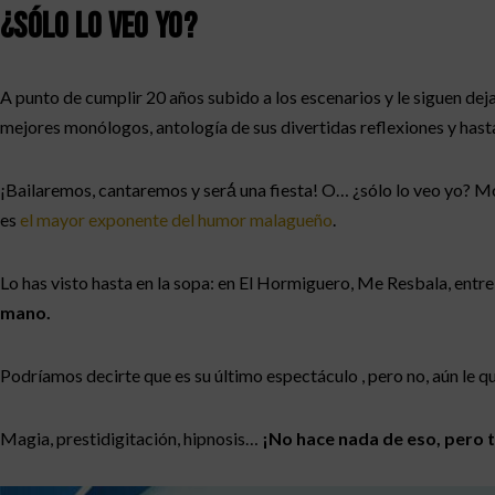
¿Sólo lo veo yo?
A punto de cumplir 20 años subido a los escenarios y le siguen dej
mejores monólogos, antología de sus divertidas reflexiones y hasta
¡Bailaremos, cantaremos y será́ una fiesta! O… ¿sólo lo veo yo? M
es
el mayor exponente del humor malagueño
.
Lo has visto hasta en la sopa: en El Hormiguero, Me Resbala, entr
mano.
Podríamos decirte que es su último espectáculo , pero no, aún l
Magia, prestidigitación, hipnosis…
¡No hace nada de eso, pero 