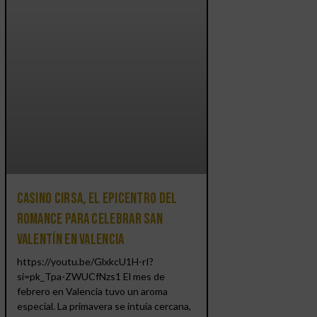
Casino CIRSA, el epicentro del
romance para celebrar San
Valentín en Valencia
https://youtu.be/GlxkcU1H-rI?
si=pk_Tpa-ZWUCfNzs1 El mes de
febrero en Valencia tuvo un aroma
especial. La primavera se intuía cercana,