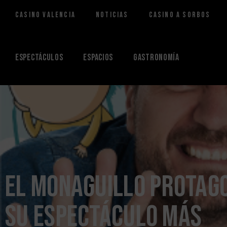
Casino Valencia
Noticias
Casino a Sorbos
Saltar
al
contenido
Espectáculos
Espacios
Gastronomía
El Monaguillo protag
su espectáculo más