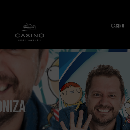
CASINO
oniza