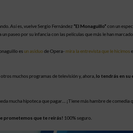
ando. Así es, vuelve Sergio Fernández
“El Monaguillo”
con un espec
 un paseo por su infancia con las películas que más le han marcado
onaguillo es
un asiduo
de Opera-
mira la entrevista que le hicimos
e
e otros muchos programas de televisión y, ahora,
lo tendrás en su 
e queda mucha hipoteca que pagar… ¡Tiene más hambre de comedia 
te prometemos que te reirás!
100% seguro.