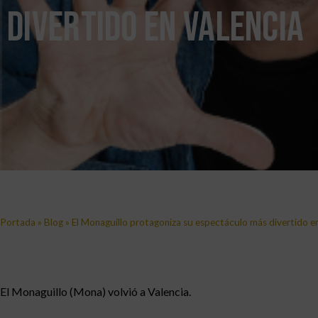
divertido en Valencia
Portada
»
Blog
»
El Monaguillo protagoniza su espectáculo más divertido e
El Monaguillo (Mona) volvió a Valencia.