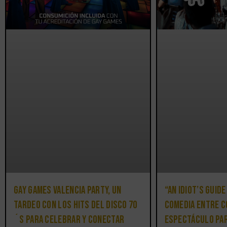
Gay Games Valencia Party, un
“An Idiot’s Guide
tardeo con los hits del DISCO 70
comedia entre c
´S para celebrar y conectar
espectáculo par