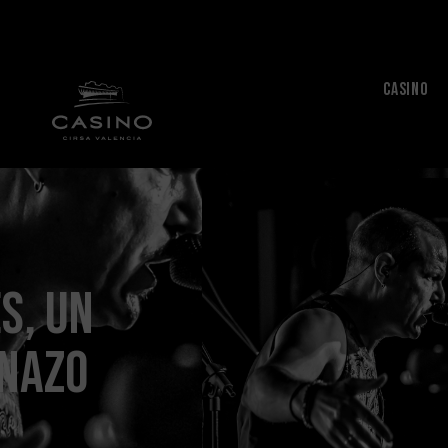
CASINO
s, un
anazo