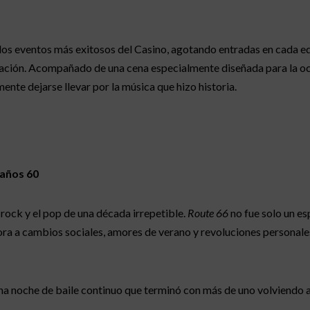
os eventos más exitosos del Casino, agotando entradas en cada edi
ación. Acompañado de una cena especialmente diseñada para la ocas
ente dejarse llevar por la música que hizo historia.
 años 60
l rock y el pop de una década irrepetible.
Route 66
no fue solo un es
nora a cambios sociales, amores de verano y revoluciones personales
, una noche de baile continuo que terminó con más de uno volviendo