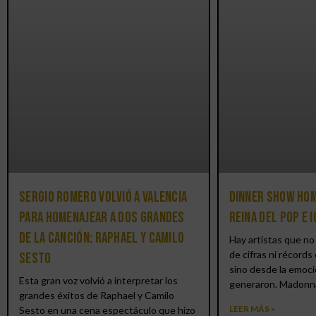
Sergio Romero volvió a Valencia
Dinner Show hom
para homenajear a dos grandes
reina del pop e 
de la canción: Raphael y Camilo
Hay artistas que no 
de cifras ni récords 
Sesto
sino desde la emoci
Esta gran voz volvió a interpretar los
generaron. Madonn
grandes éxitos de Raphael y Camilo
LEER MÁS »
Sesto en una cena espectáculo que hizo