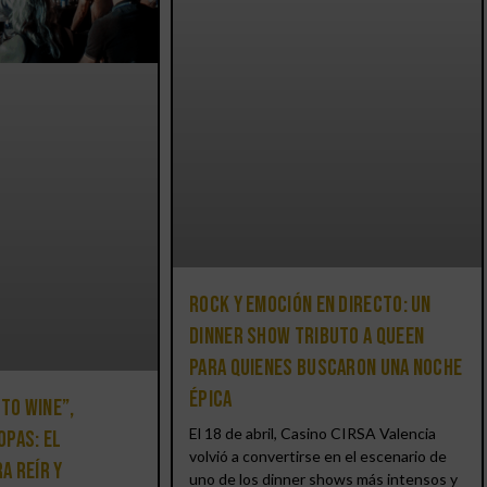
Rock y emoción en directo: un
Dinner Show Tributo a Queen
para quienes buscaron una noche
épica
 to Wine”,
El 18 de abril, Casino CIRSA Valencia
opas: el
volvió a convertirse en el escenario de
a reír y
uno de los dinner shows más intensos y