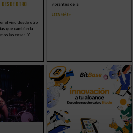
o desde otro
vibrantes de la
LEER MÁS »
er el vino desde otro
ias que cambian la
amos las cosas. Y