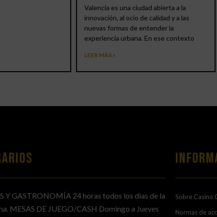
Valencia es una ciudad abierta a la
innovación, al ocio de calidad y a las
nuevas formas de entender la
experiencia urbana. En ese contexto
LEER MÁS »
RARIOS
Inform
S Y GASTRONOMÍA 24 horas todos los dias de la
Sobre Casino 
na. MESAS DE JUEGO/CASH Domingo a Jueves
Normas de ac