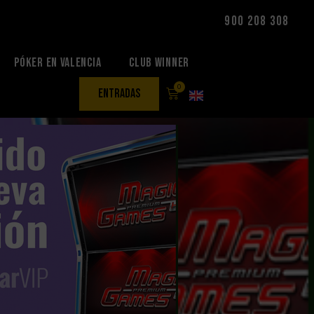
900 208 308
Póker en Valencia
Club Winner
0
entradas