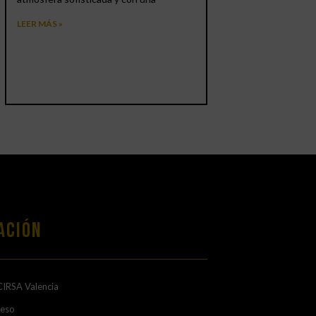
LEER MÁS »
ación
CIRSA Valencia
ceso