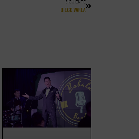
SIGUIENTE
Diego Varea