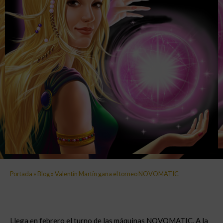
Portada
»
Blog
»
Valentín Martín gana el torneo NOVOMATIC
Llega en febrero el turno de las máquinas NOVOMATIC. A la