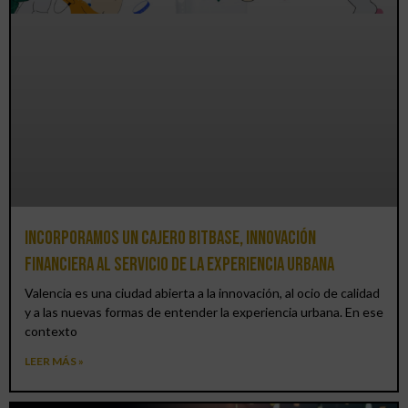
Incorporamos un cajero BitBase, innovación
financiera al servicio de la experiencia urbana
Valencia es una ciudad abierta a la innovación, al ocio de calidad
y a las nuevas formas de entender la experiencia urbana. En ese
contexto
LEER MÁS »