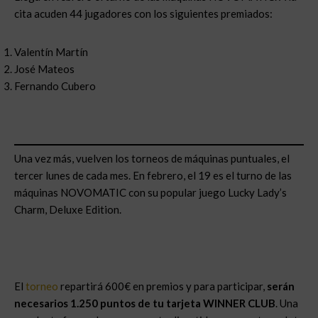
cita acuden 44 jugadores con los siguientes premiados:
Valentín Martín
José Mateos
Fernando Cubero
Una vez más, vuelven los torneos de máquinas puntuales, el
tercer lunes de cada mes. En febrero, el 19 es el turno de las
máquinas NOVOMATIC con su popular juego Lucky Lady’s
Charm, Deluxe Edition.
El
torneo
repartirá 600€ en premios y para participar,
serán
necesarios 1.250 puntos de tu tarjeta WINNER CLUB
. Una