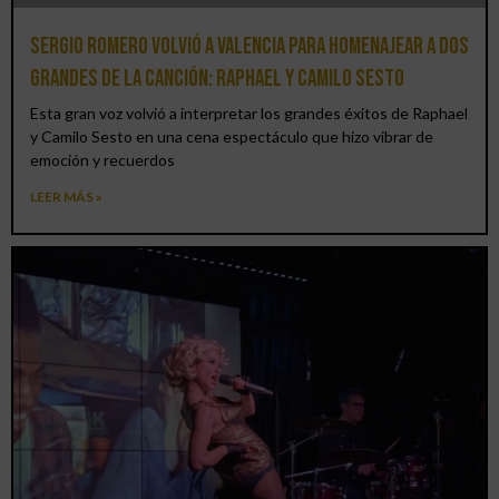
Sergio Romero volvió a Valencia para homenajear a dos
grandes de la canción: Raphael y Camilo Sesto
Esta gran voz volvió a interpretar los grandes éxitos de Raphael
y Camilo Sesto en una cena espectáculo que hizo vibrar de
emoción y recuerdos
LEER MÁS »