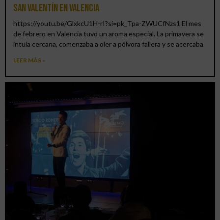
San Valentín en Valencia
https://youtu.be/GlxkcU1H-rI?si=pk_Tpa-ZWUCfNzs1 El mes
de febrero en Valencia tuvo un aroma especial. La primavera se
intuía cercana, comenzaba a oler a pólvora fallera y se acercaba
LEER MÁS »