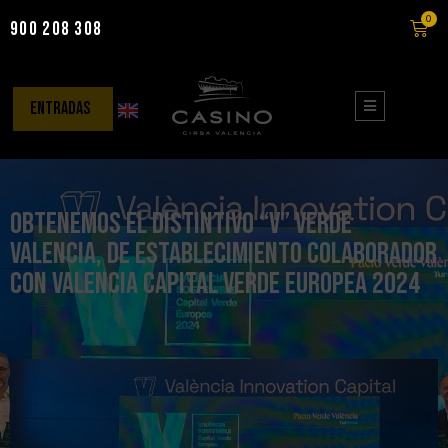
0
900 208 308
Saltar
al
contenido
entradas
Obtenemos el distintivo “V” Verde
Valencia, de establecimiento Colaborador
con Valencia Capital Verde Europea 2024