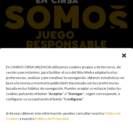
En el Grupo CIRSA promovemos una actitud responsable hacia el juego,
En CASINO CIRSA VALENCIA utilizamos cookies propias y de terceros, de
garantizando un entorno seguro y transparente para nuestros clientes y
sesión y persistentes, para facilitar el uso del Sitio Web y adaptarlo a tus
facilitamos medidas e información para que el juego sea siempre diversión y
preferencias, analizar y personalizar tu navegación, obtener estadísticas en
entretenimiento, sin utilizarse como vía para afrontar problemas económicos
base a la misma y mostrarte publicidad relacionada con tus preferencias
o emocionales. El acceso está prohibido a menores de 18 años y a las
basada en tus hábitos de navegación
.
Puedes aceptar o rechazar todas las
personas con acceso restringido conforme a los registros de prohibición y/o
cookies pulsando el botón “
Aceptar
” o “
Denegar
”, según corresponda, o
autoexclusión que resulten aplicables. También trabajamos para reforzar una
configurar su uso pulsando el botón “
Configurar
”.
cultura de prevención y concienciación sobre los posibles trastornos
asociados al juego, fomentando una participación racional y sensata acorde a
las circunstancias individuales. Asimismo, desarrollamos y mejoramos de
Si deseas obtener más información, puedes consultar nuestra
Política de
forma continuada nuestra Cultura de Juego Responsable mediante la
Cookies
y nuestra
Política de Privacidad
.
actualización periódica de la Política y la Norma, un plan de comunicación
transversal, la formación a empleados, la publicidad responsable, la