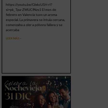
https://youtu.be/GlxkcU1H-rI?
si=pk_Tpa-ZWUCfNzs1 El mes de
febrero en Valencia tuvo un aroma
especial. La primavera se intuía cercana,
comenzaba a oler a pólvora fallera y se
acercaba
LEER MÁS »