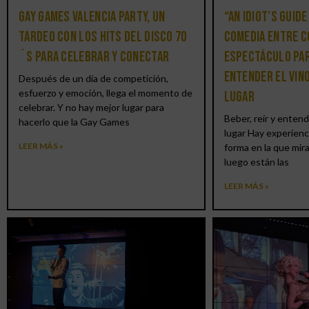
Gay Games Valencia Party, un
“An Idiot’s Guide
tardeo con los hits del DISCO 70
comedia entre c
´S para celebrar y conectar
espectáculo par
entender el vin
Después de un día de competición,
esfuerzo y emoción, llega el momento de
lugar
celebrar. Y no hay mejor lugar para
Beber, reír y entend
hacerlo que la Gay Games
lugar Hay experienc
LEER MÁS »
forma en la que mir
luego están las
LEER MÁS »