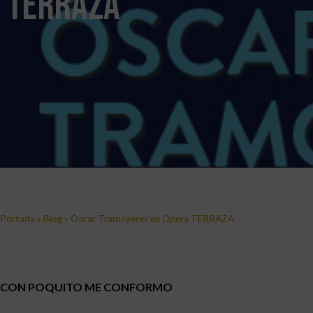
TERRAZA
Portada
»
Blog
»
Óscar Tramoyeres en Ópera TERRAZA
CON POQUITO ME CONFORMO