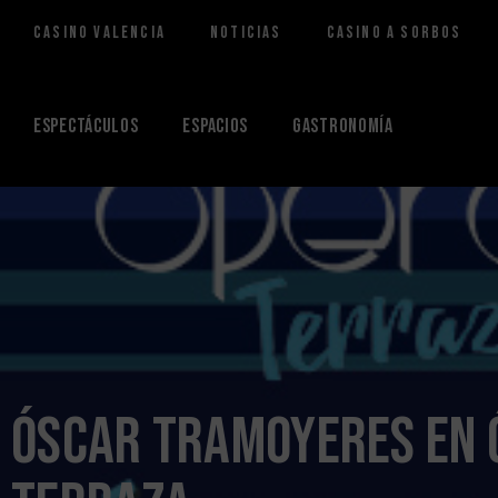
Casino Valencia
Noticias
Casino a Sorbos
Saltar
al
contenido
Espectáculos
Espacios
Gastronomía
Óscar Tramoyeres en 