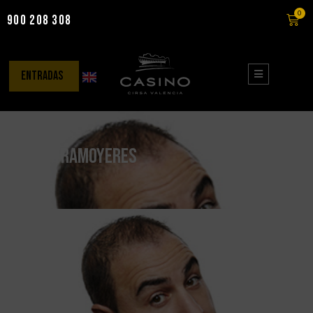
0
900 208 308
Saltar
al
contenido
entradas
Óscar Tramoyeres