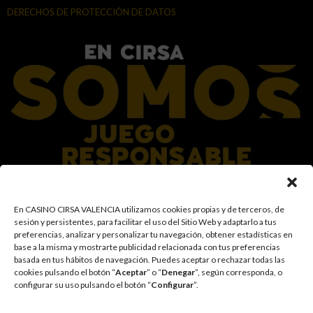
DERECHOS DE PROTECCIÓN DE DATOS
En el Grupo CIRSA promovemos una actitud responsable hacia el juego,
En CASINO CIRSA VALENCIA utilizamos cookies propias y de terceros, de
garantizando un entorno seguro y transparente para nuestros clientes y
sesión y persistentes, para facilitar el uso del Sitio Web y adaptarlo a tus
facilitamos medidas e información para que el juego sea siempre diversión y
preferencias, analizar y personalizar tu navegación, obtener estadísticas en
entretenimiento, sin utilizarse como vía para afrontar problemas económicos
base a la misma y mostrarte publicidad relacionada con tus preferencias
o emocionales. El acceso está prohibido a menores de 18 años y a las
basada en tus hábitos de navegación
.
Puedes aceptar o rechazar todas las
personas con acceso restringido conforme a los registros de prohibición y/o
cookies pulsando el botón “
Aceptar
” o “
Denegar
”, según corresponda, o
autoexclusión que resulten aplicables. También trabajamos para reforzar una
configurar su uso pulsando el botón “
Configurar
”.
cultura de prevención y concienciación sobre los posibles trastornos
asociados al juego, fomentando una participación racional y sensata acorde a