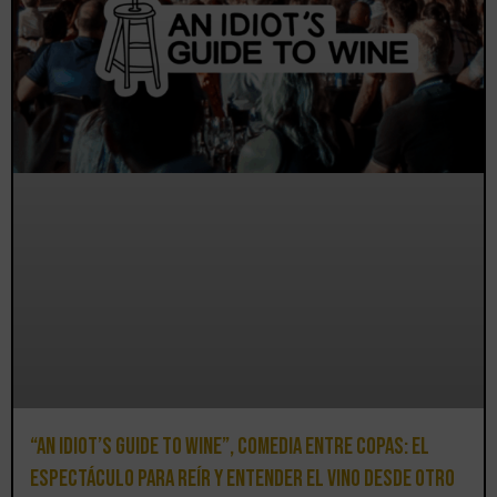
“An Idiot’s Guide to Wine”, comedia entre copas: el
espectáculo para reír y entender el vino desde otro