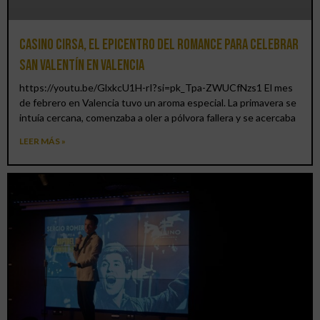
Casino CIRSA, el epicentro del romance para celebrar
San Valentín en Valencia
https://youtu.be/GlxkcU1H-rI?si=pk_Tpa-ZWUCfNzs1 El mes
de febrero en Valencia tuvo un aroma especial. La primavera se
intuía cercana, comenzaba a oler a pólvora fallera y se acercaba
LEER MÁS »