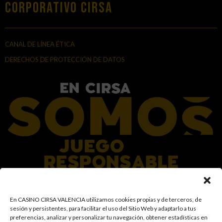
Corporativo Cirsa
CANAL DE LÍNEA ÉTICA
DERECHOS DE PROTECCIÓN DE DATOS
En el Grupo CIRSA promovemos una actitud responsable hacia el juego,
En CASINO CIRSA VALENCIA utilizamos cookies propias y de terceros, de
garantizando un entorno seguro y transparente para nuestros clientes y
sesión y persistentes, para facilitar el uso del Sitio Web y adaptarlo a tus
facilitamos medidas e información para que el juego sea siempre diversión y
preferencias, analizar y personalizar tu navegación, obtener estadísticas en