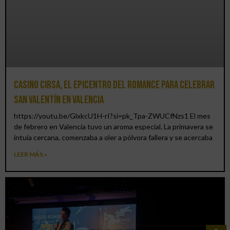
Casino CIRSA, el epicentro del romance para celebrar
San Valentín en Valencia
https://youtu.be/GlxkcU1H-rI?si=pk_Tpa-ZWUCfNzs1 El mes
de febrero en Valencia tuvo un aroma especial. La primavera se
intuía cercana, comenzaba a oler a pólvora fallera y se acercaba
LEER MÁS »