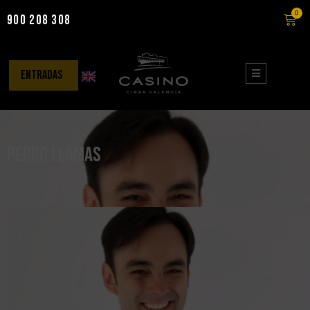
0
900 208 308
Saltar
al
contenido
entradas
Pedro Llamas