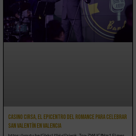
Casino CIRSA, el epicentro del romance para celebrar
San Valentín en Valencia
https://youtu.be/GlxkcU1H-rI?si=pk_Tpa-ZWUCfNzs1 El mes