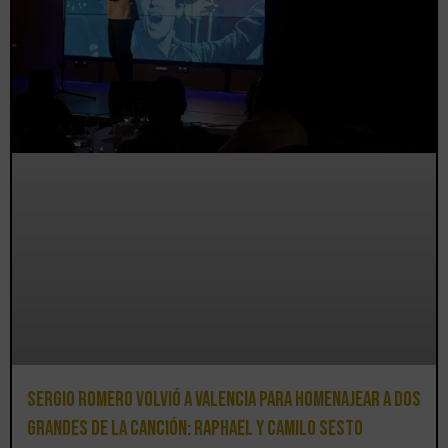
Sergio Romero volvió a Valencia para homenajear a dos
grandes de la canción: Raphael y Camilo Sesto