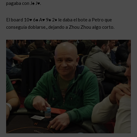
pagaba con J♠ J♥.
El board 10♥ 6♠ A♥ 9♠ 2♦ le daba el bote a Petro que
conseguía doblarse,, dejando a Zhou Zhou algo corto.