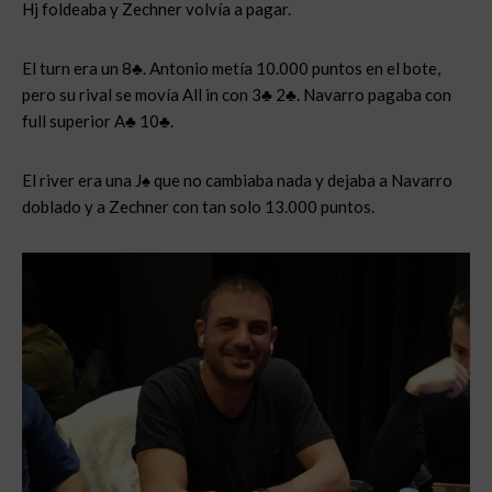
Hj foldeaba y Zechner volvía a pagar.
El turn era un 8♣. Antonio metía 10.000 puntos en el bote,
pero su rival se movía All in con 3♣ 2♣. Navarro pagaba con
full superior A♣ 10♣.
El river era una J♠ que no cambiaba nada y dejaba a Navarro
doblado y a Zechner con tan solo 13.000 puntos.