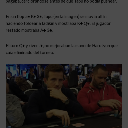
pagaba, cerciorándose antes de que Tapu no podía pushear.
En un flop 5♠ K♦ 3♠, Tapu (en la imagen) se movía all in
haciendo foldear a Iadikín y mostraba K♣ Q♥. El jugador
restado mostraba A♣ 3♣.
El turn Q♦ y river J♦, no mejoraban la mano de Harutyun que
caía eliminado del torneo.