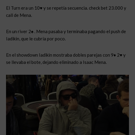
El Turn era un 10♥ y se repetía secuencia. check bet 23.000 y
call de Mena.
En un river 2♠ . Mena pasaba y terminaba pagando el push de
Iadikin, que le cubría por poco.
En el showdown Iadikin mostraba dobles parejas con 9♦ 2♥ y
se llevaba el bote, dejando eliminado a Isaac Mena.