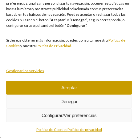
preferencias, analizar y personalizar tu navegación, obtener estadísticas en
8.000 puntos al bote. Dmtri le pagaba mostrando A♦ Q♣ y se
base a la misma y mostrarte publicidad relacionada con tus preferencias
llevaba el bote por el kicker, ya que Pablo mostraba A♠ J♥
basada en tus hábitos de navegación
.
Puedes aceptar o rechazar todas las
cookies pulsando el botón “
Aceptar
” o “
Denegar
”, según corresponda, o
configurar su uso pulsando el botón “
Configurar
”.
Si deseas obtener más información, puedes consultar nuestra
Política de
Cookies
y nuestra
Política de Privacidad
.
Gestionar los servicios
Aceptar
Denegar
Configurar/Ver preferencias
Política de Cookies
Política de privacidad