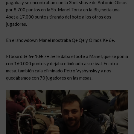
pagaba y se encontraban con la 3bet shove de Antonio Olmos
por 8.700 puntos en la Sb. Manel Torta en la Bb, metía una
4bet a 17.000 puntos,tirando del bote a los otros dos
jugadores.
En el showdown Manel mostraba Q♠ Q♦ y Olmos K♠ 6♠.
El board J♠ 6♥ 10♣ 7♥ 5♠ le daba el bote a Manel, que se ponía
con 160.000 puntos y dejaba eliminado a su rival. En otra
mesa, también caía eliminado Petro Vyshynskyy y nos
quedábamos con 70 jugadores en las mesas.