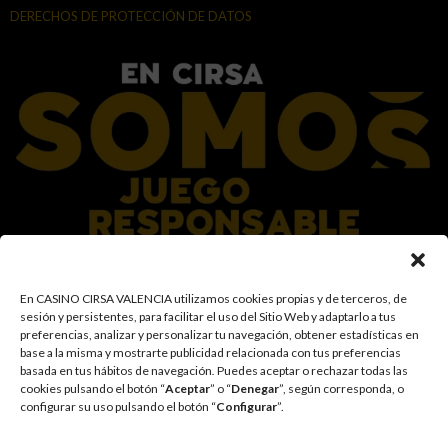
DERECHOS DE PROTECCIÓN DE DATOS
En el Grupo CIRSA promovemos una actitud responsable hacia el juego,
En CASINO CIRSA VALENCIA utilizamos cookies propias y de terceros, de
garantizando un entorno seguro y transparente para nuestros clientes y
sesión y persistentes, para facilitar el uso del Sitio Web y adaptarlo a tus
facilitamos medidas e información para que el juego sea siempre diversión y
preferencias, analizar y personalizar tu navegación, obtener estadísticas en
entretenimiento, sin utilizarse como vía para afrontar problemas económicos
base a la misma y mostrarte publicidad relacionada con tus preferencias
o emocionales. El acceso está prohibido a menores de 18 años y a las
basada en tus hábitos de navegación
.
Puedes aceptar o rechazar todas las
personas con acceso restringido conforme a los registros de prohibición y/o
cookies pulsando el botón “
Aceptar
” o “
Denegar
”, según corresponda, o
autoexclusión que resulten aplicables. También trabajamos para reforzar una
configurar su uso pulsando el botón “
Configurar
”.
cultura de prevención y concienciación sobre los posibles trastornos
asociados al juego, fomentando una participación racional y sensata acorde a