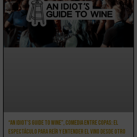
“An Idiot’s Guide to Wine”, comedia entre copas: el
espectáculo para reír y entender el vino desde otro