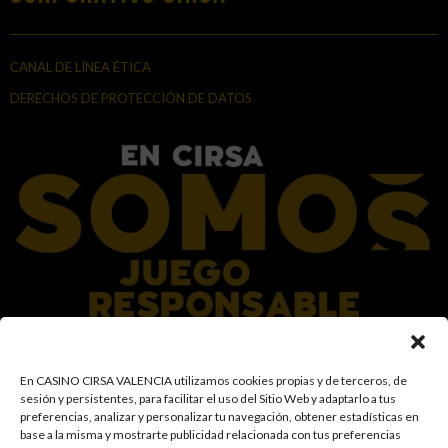
CANAL DE LÍNEA ÉTICA
DERECHOS DE PROTECCIÓN DE DATOS
En el Grupo CIRSA promovemos una actitud responsable hacia el juego,
En CASINO CIRSA VALENCIA utilizamos cookies propias y de terceros, de
garantizando un entorno seguro y transparente para nuestros clientes y
sesión y persistentes, para facilitar el uso del Sitio Web y adaptarlo a tus
facilitamos medidas e información para que el juego sea siempre diversión y
preferencias, analizar y personalizar tu navegación, obtener estadísticas en
entretenimiento, sin utilizarse como vía para afrontar problemas económicos
base a la misma y mostrarte publicidad relacionada con tus preferencias
o emocionales. El acceso está prohibido a menores de 18 años y a las