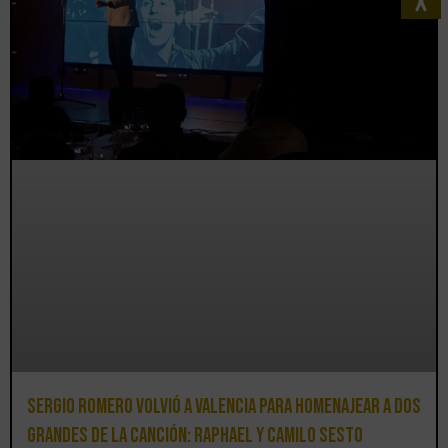
Sergio Romero volvió a Valencia para homenajear a dos
grandes de la canción: Raphael y Camilo Sesto